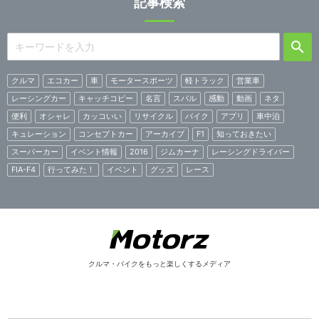
記事検索
クルマ
エコカー
車
モータースポーツ
軽トラック
営業車
レーシングカー
キャッチコピー
名言
スバル
感動
動画
ネタ
便利
オシャレ
カッコいい
リサイクル
バイク
アプリ
車中泊
キュレーション
コンセプトカー
アーカイブ
F1
知っておきたい
スーパーカー
イベント情報
2016
ジムカーナ
レーシングドライバー
FIA-F4
行ってみた！
イベント
グッズ
レース
クルマ・バイクをもっと楽しくするメディア