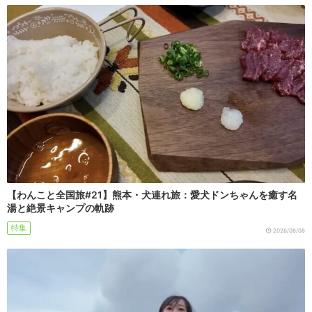
【わんこと全国旅#21】熊本・犬連れ旅：愛犬ドンちゃんを癒す名
湯と絶景キャンプの軌跡
特集
2026/08/08