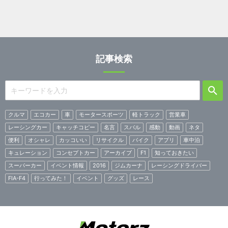
記事検索
クルマ
エコカー
車
モータースポーツ
軽トラック
営業車
レーシングカー
キャッチコピー
名言
スバル
感動
動画
ネタ
便利
オシャレ
カッコいい
リサイクル
バイク
アプリ
車中泊
キュレーション
コンセプトカー
アーカイブ
F1
知っておきたい
スーパーカー
イベント情報
2016
ジムカーナ
レーシングドライバー
FIA-F4
行ってみた！
イベント
グッズ
レース