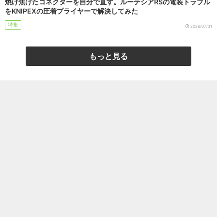
焼け焦げたコネクターを自分で直す。ルーテシアRSの電装トラブル
をKNIPEXの圧着プライヤーで解決してみた
特集
2026/07/31
もっと見る