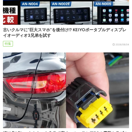
古いクルマに“巨大スマホ”を後付け!? KEIYOポータブルディスプレ
イオーディオ3兄弟を試す
特集
2026/08/04