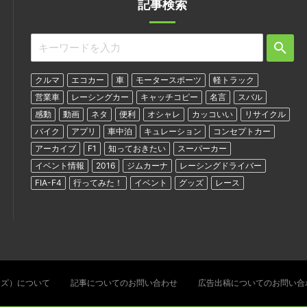
記事検索
クルマ
エコカー
車
モータースポーツ
軽トラック
営業車
レーシングカー
キャッチコピー
名言
スバル
感動
動画
ネタ
便利
オシャレ
カッコいい
リサイクル
バイク
アプリ
車中泊
キュレーション
コンセプトカー
アーカイブ
F1
知っておきたい
スーパーカー
イベント情報
2016
ジムカーナ
レーシングドライバー
FIA-F4
行ってみた！
イベント
グッズ
レース
ターズ）について
記事についてのお問い合わせ
広告出稿についてのお問い合