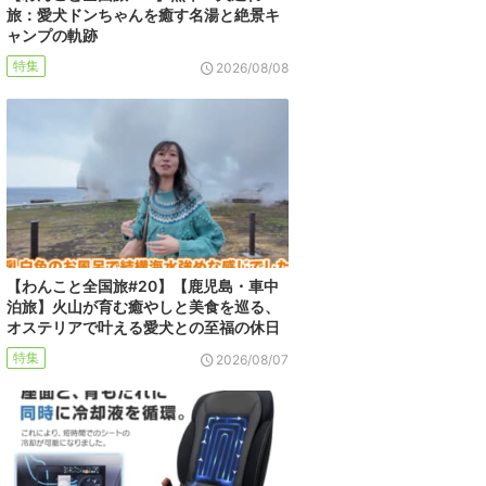
旅：愛犬ドンちゃんを癒す名湯と絶景キ
ャンプの軌跡
特集
2026/08/08
【わんこと全国旅#20】【鹿児島・車中
泊旅】火山が育む癒やしと美食を巡る、
オステリアで叶える愛犬との至福の休日
特集
2026/08/07