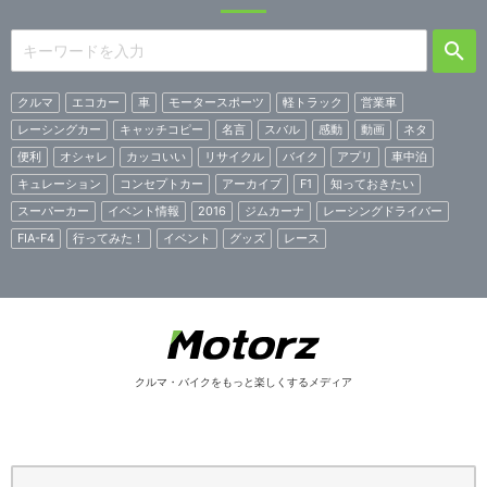
クルマ
エコカー
車
モータースポーツ
軽トラック
営業車
レーシングカー
キャッチコピー
名言
スバル
感動
動画
ネタ
便利
オシャレ
カッコいい
リサイクル
バイク
アプリ
車中泊
キュレーション
コンセプトカー
アーカイブ
F1
知っておきたい
スーパーカー
イベント情報
2016
ジムカーナ
レーシングドライバー
FIA-F4
行ってみた！
イベント
グッズ
レース
クルマ・バイクをもっと楽しくするメディア