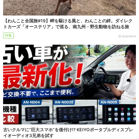
【わんこと全国旅#19】岬を駆ける風と、わんことの絆。ダイレク
トカーズ「オーステリア」で巡る、南九州・野生動物を訪ねる旅
特集
2026/08/05
古いクルマに“巨大スマホ”を後付け!? KEIYOポータブルディスプレ
イオーディオ3兄弟を試す