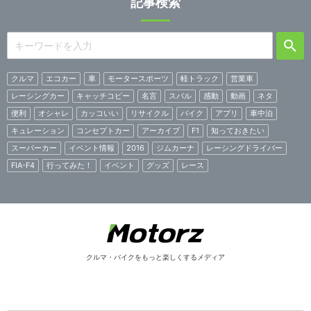
記事検索
クルマ
エコカー
車
モータースポーツ
軽トラック
営業車
レーシングカー
キャッチコピー
名言
スバル
感動
動画
ネタ
便利
オシャレ
カッコいい
リサイクル
バイク
アプリ
車中泊
キュレーション
コンセプトカー
アーカイブ
F1
知っておきたい
スーパーカー
イベント情報
2016
ジムカーナ
レーシングドライバー
FIA-F4
行ってみた！
イベント
グッズ
レース
クルマ・バイクをもっと楽しくするメディア