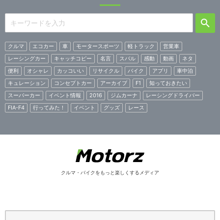
クルマ
エコカー
車
モータースポーツ
軽トラック
営業車
レーシングカー
キャッチコピー
名言
スバル
感動
動画
ネタ
便利
オシャレ
カッコいい
リサイクル
バイク
アプリ
車中泊
キュレーション
コンセプトカー
アーカイブ
F1
知っておきたい
スーパーカー
イベント情報
2016
ジムカーナ
レーシングドライバー
FIA-F4
行ってみた！
イベント
グッズ
レース
クルマ・バイクをもっと楽しくするメディア