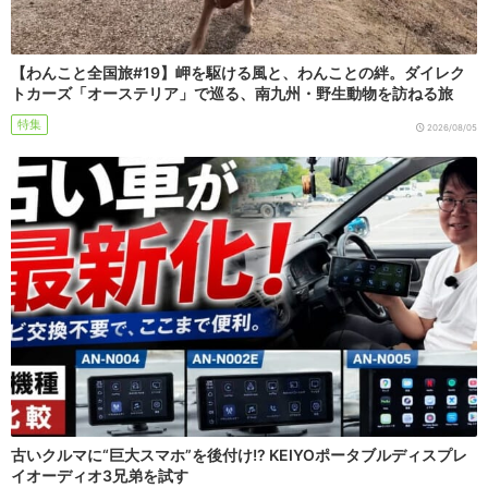
【わんこと全国旅#19】岬を駆ける風と、わんことの絆。ダイレク
トカーズ「オーステリア」で巡る、南九州・野生動物を訪ねる旅
特集
2026/08/05
古いクルマに“巨大スマホ”を後付け!? KEIYOポータブルディスプレ
イオーディオ3兄弟を試す