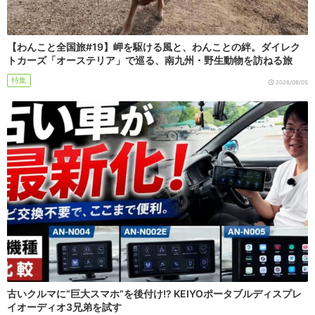
【わんこと全国旅#19】岬を駆ける風と、わんことの絆。ダイレク
トカーズ「オーステリア」で巡る、南九州・野生動物を訪ねる旅
特集
2026/08/05
古いクルマに“巨大スマホ”を後付け!? KEIYOポータブルディスプレ
イオーディオ3兄弟を試す