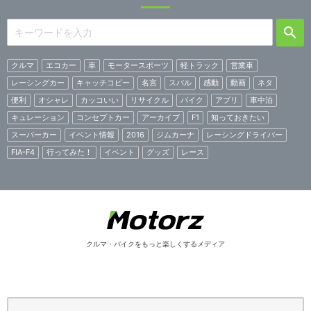
クルマ
エコカー
車
モータースポーツ
軽トラック
営業車
レーシングカー
キャッチコピー
名言
スバル
感動
動画
ネタ
便利
オシャレ
カッコいい
リサイクル
バイク
アプリ
車中泊
キュレーション
コンセプトカー
アーカイブ
F1
知っておきたい
スーパーカー
イベント情報
2016
ジムカーナ
レーシングドライバー
FIA-F4
行ってみた！
イベント
グッズ
レース
クルマ・バイクをもっと楽しくするメディア