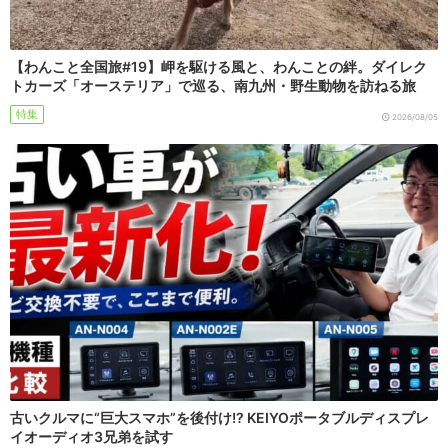
【わんこと全国旅#19】岬を駆ける風と、わんことの絆。ダイレク
トカーズ「オーステリア」で巡る、南九州・野生動物を訪ねる旅
特集
2026/08/05
古いクルマに“巨大スマホ”を後付け!? KEIYOポータブルディスプレ
イオーディオ3兄弟を試す