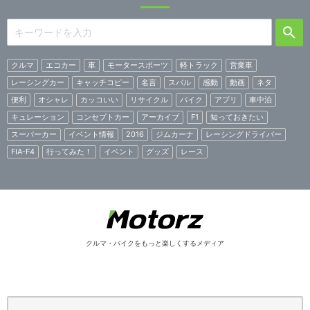
クルマ
エコカー
車
モータースポーツ
軽トラック
営業車
レーシングカー
キャッチコピー
名言
スバル
感動
動画
ネタ
便利
オシャレ
カッコいい
リサイクル
バイク
アプリ
車中泊
キュレーション
コンセプトカー
アーカイブ
F1
知っておきたい
スーパーカー
イベント情報
2016
ジムカーナ
レーシングドライバー
FIA-F4
行ってみた！
イベント
グッズ
レース
クルマ・バイクをもっと楽しくするメディア