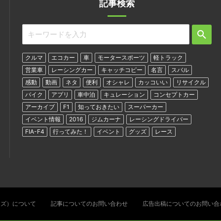
記事検索
クルマ
エコカー
車
モータースポーツ
軽トラック
営業車
レーシングカー
キャッチコピー
名言
スバル
感動
動画
ネタ
便利
オシャレ
カッコいい
リサイクル
バイク
アプリ
車中泊
キュレーション
コンセプトカー
アーカイブ
F1
知っておきたい
スーパーカー
イベント情報
2016
ジムカーナ
レーシングドライバー
FIA-F4
行ってみた！
イベント
グッズ
レース
ターズ）について
記事についてのお問い合わせ
広告出稿についてのお問い合