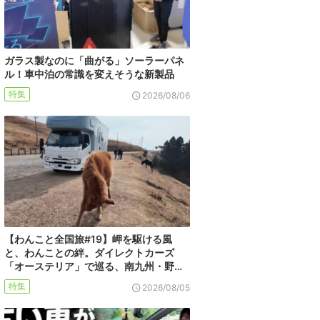
ガラス製なのに「曲がる」ソーラーパネ
ル！車中泊の常識を変えそうな新製品
特集
2026/08/06
【わんこと全国旅#19】岬を駆ける風
と、わんことの絆。ダイレクトカーズ
「オーステリア」で巡る、南九州・野…
特集
2026/08/05