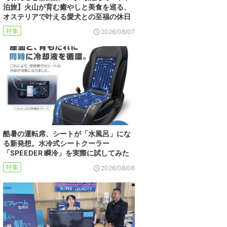
泊旅】火山が育む癒やしと美食を巡る、
オステリアで叶える愛犬との至福の休日
特集
2026/08/07
酷暑の運転席、シートが「水風呂」にな
る新発想。水冷式シートクーラー
「SPEEDER 瞬冷」を実際に試してみた
特集
2026/08/06