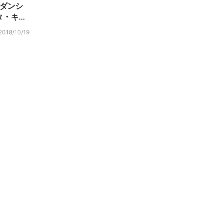
?ダンシ
タ・キ…
2018/10/19