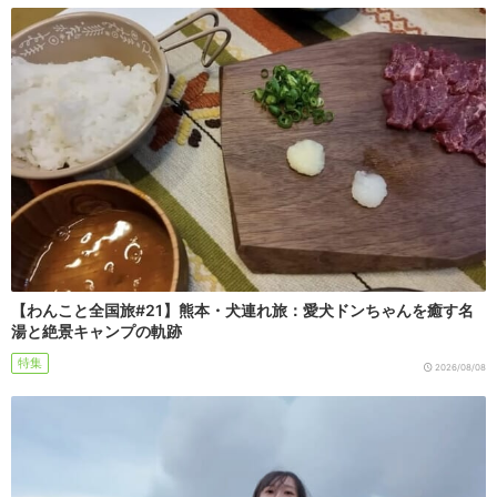
【わんこと全国旅#21】熊本・犬連れ旅：愛犬ドンちゃんを癒す名
湯と絶景キャンプの軌跡
特集
2026/08/08