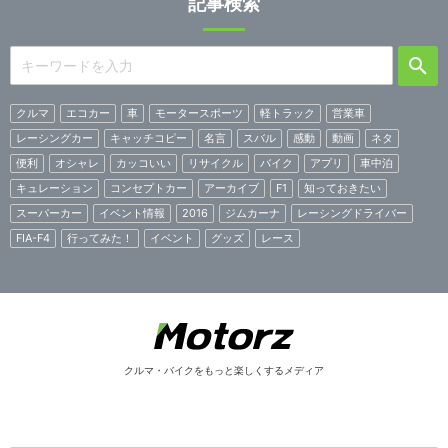
記事検索
クルマ
エコカー
車
モータースポーツ
軽トラック
営業車
レーシングカー
キャッチコピー
名言
スバル
感動
動画
ネタ
便利
オシャレ
カッコいい
リサイクル
バイク
アプリ
車中泊
キュレーション
コンセプトカー
アーカイブ
F1
知っておきたい
スーパーカー
イベント情報
2016
ジムカーナ
レーシングドライバー
FIA-F4
行ってみた！
イベント
グッズ
レース
クルマ・バイクをもっと楽しくするメディア