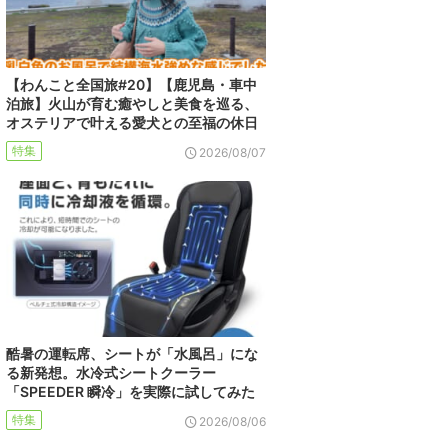
【わんこと全国旅#20】【鹿児島・車中
泊旅】火山が育む癒やしと美食を巡る、
オステリアで叶える愛犬との至福の休日
特集
2026/08/07
酷暑の運転席、シートが「水風呂」にな
る新発想。水冷式シートクーラー
「SPEEDER 瞬冷」を実際に試してみた
特集
2026/08/06