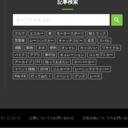
記事検索
クルマ
エコカー
車
モータースポーツ
軽トラック
営業車
レーシングカー
キャッチコピー
名言
スバル
感動
動画
ネタ
便利
オシャレ
カッコいい
リサイクル
バイク
アプリ
車中泊
キュレーション
コンセプトカー
アーカイブ
F1
知っておきたい
スーパーカー
イベント情報
2016
ジムカーナ
レーシングドライバー
FIA-F4
行ってみた！
イベント
グッズ
レース
ターズ）について
記事についてのお問い合わせ
広告出稿についてのお問い合