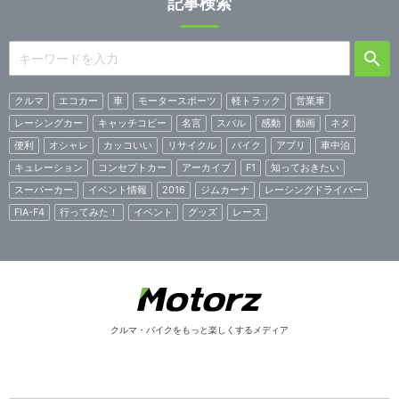
記事検索
クルマ
エコカー
車
モータースポーツ
軽トラック
営業車
レーシングカー
キャッチコピー
名言
スバル
感動
動画
ネタ
便利
オシャレ
カッコいい
リサイクル
バイク
アプリ
車中泊
キュレーション
コンセプトカー
アーカイブ
F1
知っておきたい
スーパーカー
イベント情報
2016
ジムカーナ
レーシングドライバー
FIA-F4
行ってみた！
イベント
グッズ
レース
クルマ・バイクをもっと楽しくするメディア