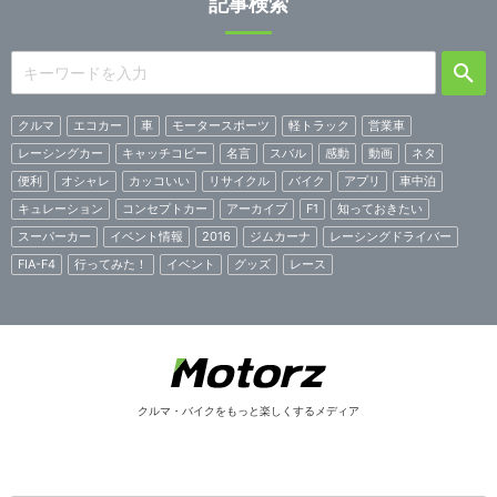
記事検索
クルマ
エコカー
車
モータースポーツ
軽トラック
営業車
レーシングカー
キャッチコピー
名言
スバル
感動
動画
ネタ
便利
オシャレ
カッコいい
リサイクル
バイク
アプリ
車中泊
キュレーション
コンセプトカー
アーカイブ
F1
知っておきたい
スーパーカー
イベント情報
2016
ジムカーナ
レーシングドライバー
FIA-F4
行ってみた！
イベント
グッズ
レース
クルマ・バイクをもっと楽しくするメディア