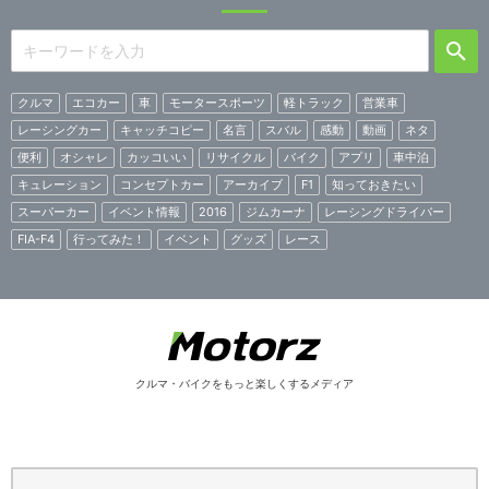
クルマ
エコカー
車
モータースポーツ
軽トラック
営業車
レーシングカー
キャッチコピー
名言
スバル
感動
動画
ネタ
便利
オシャレ
カッコいい
リサイクル
バイク
アプリ
車中泊
キュレーション
コンセプトカー
アーカイブ
F1
知っておきたい
スーパーカー
イベント情報
2016
ジムカーナ
レーシングドライバー
FIA-F4
行ってみた！
イベント
グッズ
レース
クルマ・バイクをもっと楽しくするメディア