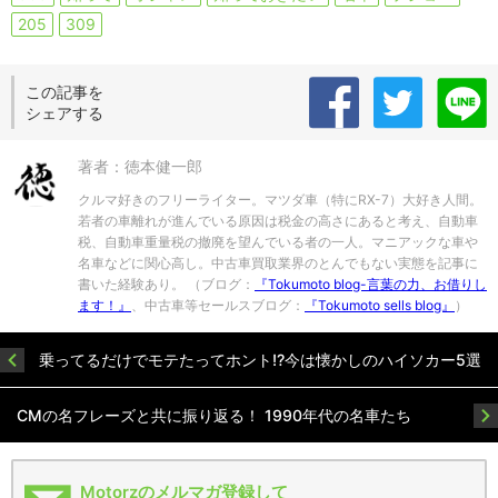
205
309
この記事を
シェアする
著者：徳本健一郎
クルマ好きのフリーライター。マツダ車（特にRX-7）大好き人間。
若者の車離れが進んでいる原因は税金の高さにあると考え、自動車
税、自動車重量税の撤廃を望んでいる者の一人。マニアックな車や
名車などに関心高し。中古車買取業界のとんでもない実態を記事に
書いた経験あり。 （ブログ：
『Tokumoto blog-言葉の力、お借りし
ます！』
、中古車等セールスブログ：
『Tokumoto sells blog』
）
乗ってるだけでモテたってホント!?今は懐かしのハイソカー5選
CMの名フレーズと共に振り返る！ 1990年代の名車たち
Motorzのメルマガ登録して