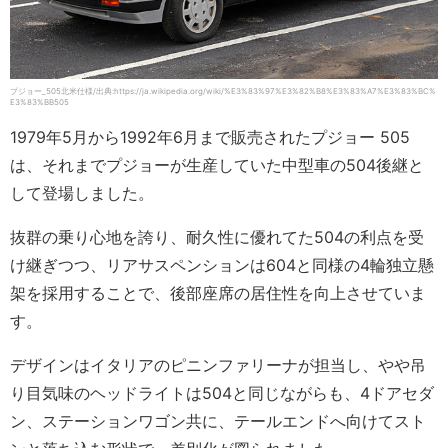
プジョー_505北米仕様/出典:https://ja.wikipedia.org/wiki/%E3%83%97%E3%82%B8%E3%83%A7%E3%83%BC%
E3%83%BB505
1979年5月から1992年6月まで販売されたプジョー 505
は、それまでプジョーが生産していた中型車の504後継と
して登場しました。
抜群の乗り心地を誇り、耐久性に優れてた504の利点を受
け継ぎつつ、リアサスペンションは604と同様の4輪独立懸
架を採用することで、後部座席の居住性を向上させていま
す。
デザインはイタリアのピニンファリーナが担当し、やや吊
り目気味のヘッドライトは504と同じながらも、4ドアセダ
ン、ステーションワゴン共に、テールエンドへ向けてスト