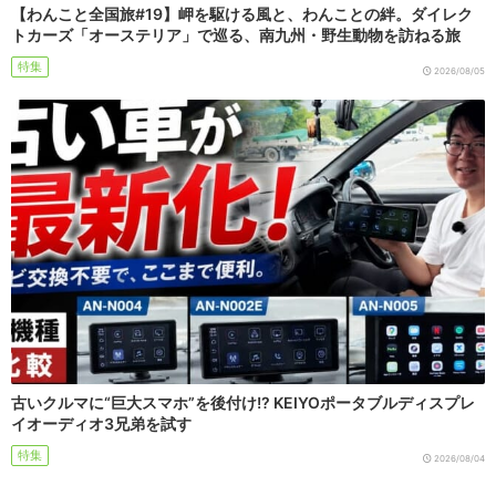
【わんこと全国旅#19】岬を駆ける風と、わんことの絆。ダイレク
トカーズ「オーステリア」で巡る、南九州・野生動物を訪ねる旅
特集
2026/08/05
古いクルマに“巨大スマホ”を後付け!? KEIYOポータブルディスプレ
イオーディオ3兄弟を試す
特集
2026/08/04