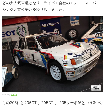
どの大人気車種となり、ライバル会社のルノー、スーパー
シンクと首位争いを繰り広げました。
Photo by
Freggs
この205には205GTI、205CTI、 205ターボ16という3つの