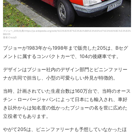
プジョー_205/出典:https://ja.wikipedia.org/wiki/%E3%83%97%E3%82%B8%E3%83%A7%E3%83%BC%E3%83%
BB205
著者:CrazyD
プジョーが1983年から1998年まで販売した205は、Bセグ
メントに属するコンパクトカーで、104の後継車です。
デザインはプジョー社内のデザイン部門とピニンファリー
ナが共同で担当し、小型の可愛らしい外見が特徴的。
当時、計画されていた生産台数は160万台で、当時のオース
チン・ローバージャパンによって日本にも輸入され、車好
き以外からは知名度の低かったプジョーの名を世に広めた
立役者でもあります。
やがて205は、ピニンファリーナも予想していなかったほ