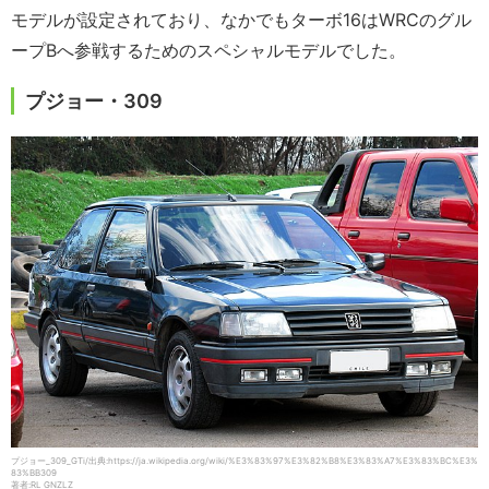
モデルが設定されており、なかでもターボ16はWRCのグル
ープBへ参戦するためのスペシャルモデルでした。
プジョー・309
プジョー_309_GTi/出典:https://ja.wikipedia.org/wiki/%E3%83%97%E3%82%B8%E3%83%A7%E3%83%BC%E3%
83%BB309
著者:RL GNZLZ