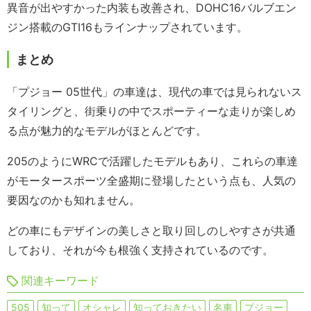
異音が出やすかった内装も改善され、DOHC16バルブエン
ジン搭載のGTI16もラインナップされています。
まとめ
「プジョー 05世代」の車達は、現代の車では見られないス
タイリングと、街乗りの中でスポーティーな走りが楽しめ
る点が魅力的なモデルがほとんどです。
205のようにWRCで活躍したモデルもあり、これらの車達
がモータースポーツ全盛期に登場したという点も、人気の
要因なのかも知れません。
どの車にもデザインの美しさと取り回しのしやすさが共通
しており、それが今も根強く支持されているのです。
関連キーワード
505
知って
オシャレ
知っておきたい
名車
プジョー