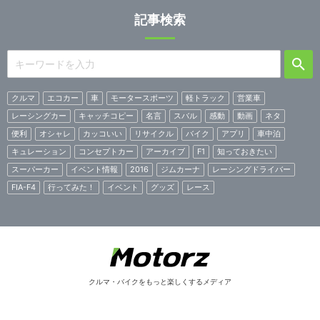
記事検索
クルマ
エコカー
車
モータースポーツ
軽トラック
営業車
レーシングカー
キャッチコピー
名言
スバル
感動
動画
ネタ
便利
オシャレ
カッコいい
リサイクル
バイク
アプリ
車中泊
キュレーション
コンセプトカー
アーカイブ
F1
知っておきたい
スーパーカー
イベント情報
2016
ジムカーナ
レーシングドライバー
FIA-F4
行ってみた！
イベント
グッズ
レース
クルマ・バイクをもっと楽しくするメディア