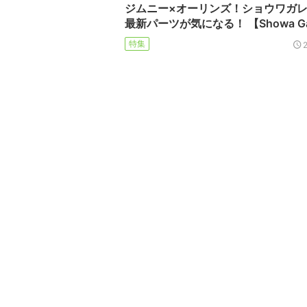
ジムニー×オーリンズ！ショウワガ
最新パーツが気になる！ 【Showa Ga
特集