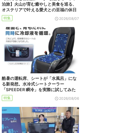
泊旅】火山が育む癒やしと美食を巡る、
オステリアで叶える愛犬との至福の休日
特集
2026/08/07
酷暑の運転席、シートが「水風呂」にな
る新発想。水冷式シートクーラー
「SPEEDER 瞬冷」を実際に試してみた
特集
2026/08/06