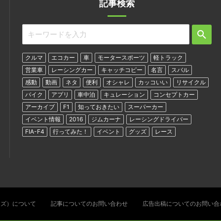
記事検索
クルマ
エコカー
車
モータースポーツ
軽トラック
営業車
レーシングカー
キャッチコピー
名言
スバル
感動
動画
ネタ
便利
オシャレ
カッコいい
リサイクル
バイク
アプリ
車中泊
キュレーション
コンセプトカー
アーカイブ
F1
知っておきたい
スーパーカー
イベント情報
2016
ジムカーナ
レーシングドライバー
FIA-F4
行ってみた！
イベント
グッズ
レース
ターズ）について
記事についてのお問い合わせ
広告出稿についてのお問い合