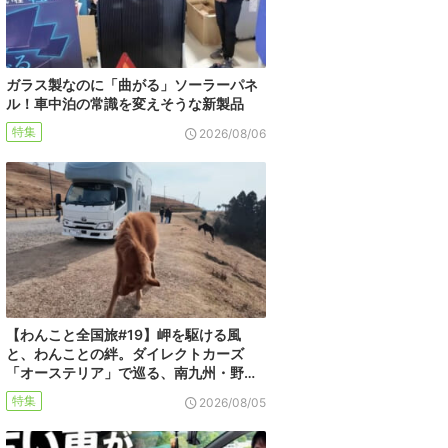
ガラス製なのに「曲がる」ソーラーパネ
ル！車中泊の常識を変えそうな新製品
特集
2026/08/06
【わんこと全国旅#19】岬を駆ける風
と、わんことの絆。ダイレクトカーズ
「オーステリア」で巡る、南九州・野…
特集
2026/08/05