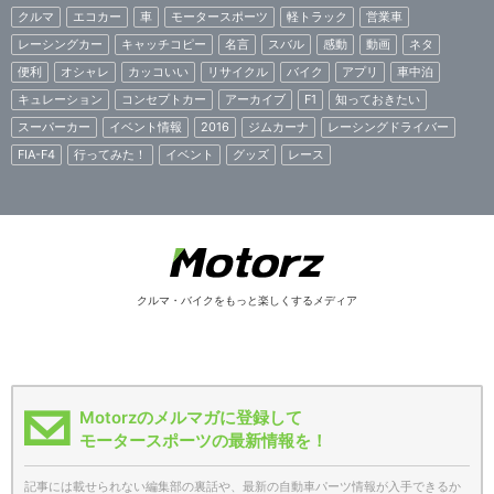
クルマ
エコカー
車
モータースポーツ
軽トラック
営業車
レーシングカー
キャッチコピー
名言
スバル
感動
動画
ネタ
便利
オシャレ
カッコいい
リサイクル
バイク
アプリ
車中泊
キュレーション
コンセプトカー
アーカイブ
F1
知っておきたい
スーパーカー
イベント情報
2016
ジムカーナ
レーシングドライバー
FIA-F4
行ってみた！
イベント
グッズ
レース
クルマ・バイクをもっと楽しくするメディア
Motorzのメルマガに登録して
モータースポーツの最新情報を！
記事には載せられない編集部の裏話や、最新の自動車パーツ情報が入手できるか