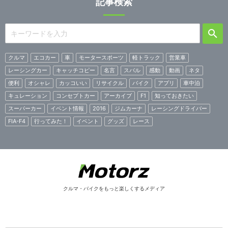
記事検索
クルマ
エコカー
車
モータースポーツ
軽トラック
営業車
レーシングカー
キャッチコピー
名言
スバル
感動
動画
ネタ
便利
オシャレ
カッコいい
リサイクル
バイク
アプリ
車中泊
キュレーション
コンセプトカー
アーカイブ
F1
知っておきたい
スーパーカー
イベント情報
2016
ジムカーナ
レーシングドライバー
FIA-F4
行ってみた！
イベント
グッズ
レース
クルマ・バイクをもっと楽しくするメディア