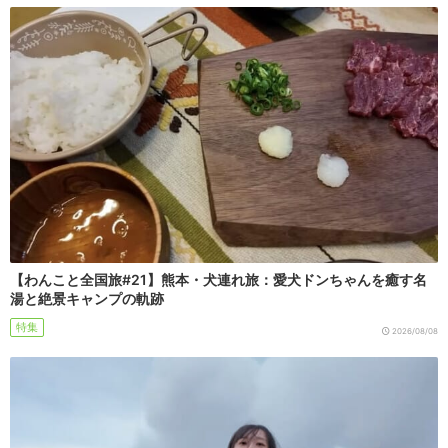
【わんこと全国旅#21】熊本・犬連れ旅：愛犬ドンちゃんを癒す名
湯と絶景キャンプの軌跡
特集
2026/08/08