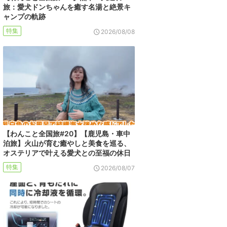
旅：愛犬ドンちゃんを癒す名湯と絶景キ
ャンプの軌跡
特集
2026/08/08
【わんこと全国旅#20】【鹿児島・車中
泊旅】火山が育む癒やしと美食を巡る、
オステリアで叶える愛犬との至福の休日
特集
2026/08/07