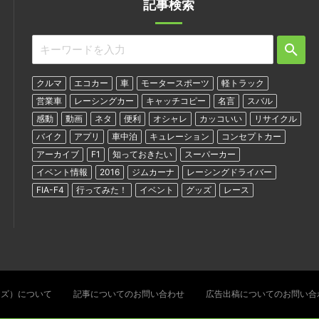
記事検索
クルマ
エコカー
車
モータースポーツ
軽トラック
営業車
レーシングカー
キャッチコピー
名言
スバル
感動
動画
ネタ
便利
オシャレ
カッコいい
リサイクル
バイク
アプリ
車中泊
キュレーション
コンセプトカー
アーカイブ
F1
知っておきたい
スーパーカー
イベント情報
2016
ジムカーナ
レーシングドライバー
FIA-F4
行ってみた！
イベント
グッズ
レース
ターズ）について
記事についてのお問い合わせ
広告出稿についてのお問い合