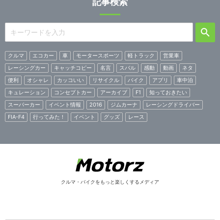
記事検索
クルマ
エコカー
車
モータースポーツ
軽トラック
営業車
レーシングカー
キャッチコピー
名言
スバル
感動
動画
ネタ
便利
オシャレ
カッコいい
リサイクル
バイク
アプリ
車中泊
キュレーション
コンセプトカー
アーカイブ
F1
知っておきたい
スーパーカー
イベント情報
2016
ジムカーナ
レーシングドライバー
FIA-F4
行ってみた！
イベント
グッズ
レース
クルマ・バイクをもっと楽しくするメディア