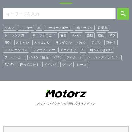
クルマ
エコカー
車
モータースポーツ
軽トラック
営業車
レーシングカー
キャッチコピー
名言
スバル
感動
動画
ネタ
便利
オシャレ
カッコいい
リサイクル
バイク
アプリ
車中泊
キュレーション
コンセプトカー
アーカイブ
F1
知っておきたい
スーパーカー
イベント情報
2016
ジムカーナ
レーシングドライバー
FIA-F4
行ってみた！
イベント
グッズ
レース
クルマ・バイクをもっと楽しくするメディア