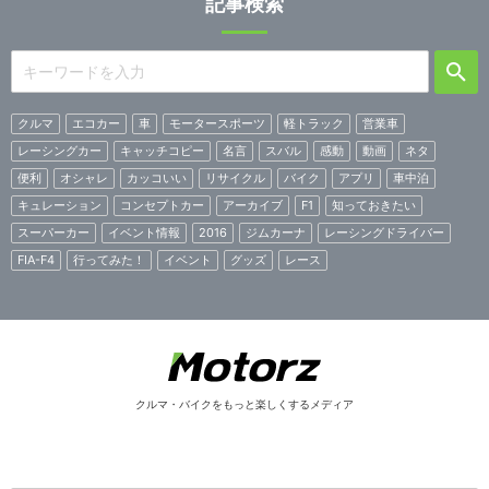
記事検索
クルマ
エコカー
車
モータースポーツ
軽トラック
営業車
レーシングカー
キャッチコピー
名言
スバル
感動
動画
ネタ
便利
オシャレ
カッコいい
リサイクル
バイク
アプリ
車中泊
キュレーション
コンセプトカー
アーカイブ
F1
知っておきたい
スーパーカー
イベント情報
2016
ジムカーナ
レーシングドライバー
FIA-F4
行ってみた！
イベント
グッズ
レース
クルマ・バイクをもっと楽しくするメディア