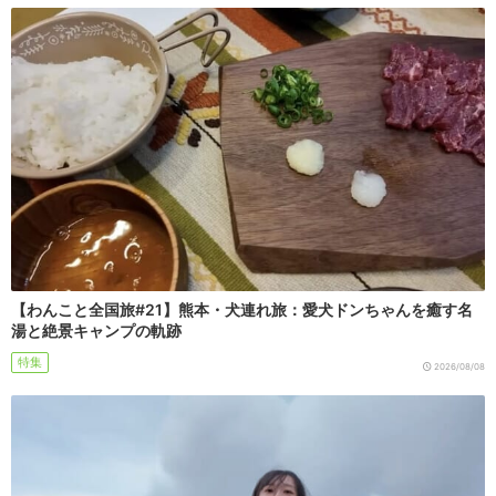
【わんこと全国旅#21】熊本・犬連れ旅：愛犬ドンちゃんを癒す名
湯と絶景キャンプの軌跡
特集
2026/08/08