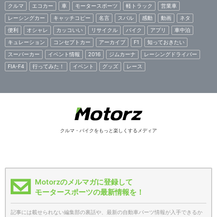
クルマ
エコカー
車
モータースポーツ
軽トラック
営業車
レーシングカー
キャッチコピー
名言
スバル
感動
動画
ネタ
便利
オシャレ
カッコいい
リサイクル
バイク
アプリ
車中泊
キュレーション
コンセプトカー
アーカイブ
F1
知っておきたい
スーパーカー
イベント情報
2016
ジムカーナ
レーシングドライバー
FIA-F4
行ってみた！
イベント
グッズ
レース
クルマ・バイクをもっと楽しくするメディア
Motorzのメルマガに登録して
モータースポーツの最新情報を！
記事には載せられない編集部の裏話や、最新の自動車パーツ情報が入手できるか