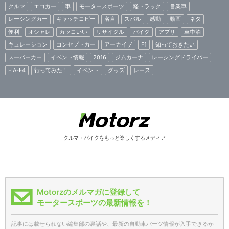
クルマ
エコカー
車
モータースポーツ
軽トラック
営業車
レーシングカー
キャッチコピー
名言
スバル
感動
動画
ネタ
便利
オシャレ
カッコいい
リサイクル
バイク
アプリ
車中泊
キュレーション
コンセプトカー
アーカイブ
F1
知っておきたい
スーパーカー
イベント情報
2016
ジムカーナ
レーシングドライバー
FIA-F4
行ってみた！
イベント
グッズ
レース
クルマ・バイクをもっと楽しくするメディア
Motorzのメルマガに登録して
モータースポーツの最新情報を！
記事には載せられない編集部の裏話や、最新の自動車パーツ情報が入手できるか