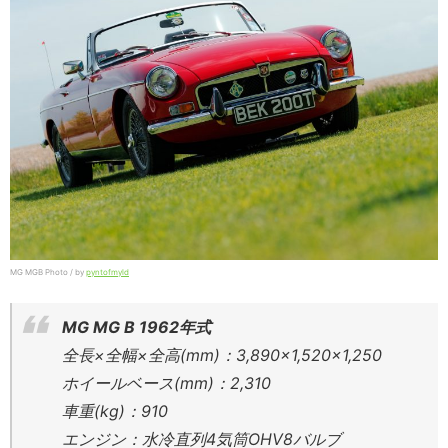
MG MGB Photo / by
pyntofmyld
MG MG B 1962年式
全長×全幅×全高(mm)：3,890×1,520×1,250
ホイールベース(mm)：2,310
車重(kg)：910
エンジン：水冷直列4気筒OHV8バルブ