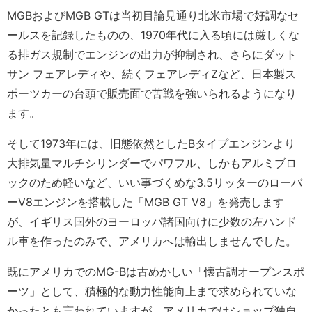
MGBおよびMGB GTは当初目論見通り北米市場で好調なセ
ールスを記録したものの、1970年代に入る頃には厳しくな
る排ガス規制でエンジンの出力が抑制され、さらにダット
サン フェアレディや、続くフェアレディZなど、日本製ス
ポーツカーの台頭で販売面で苦戦を強いられるようになり
ます。
そして1973年には、旧態依然としたBタイプエンジンより
大排気量マルチシリンダーでパワフル、しかもアルミブロ
ックのため軽いなど、いい事づくめな3.5リッターのローバ
ーV8エンジンを搭載した「MGB GT V8」を発売します
が、イギリス国外のヨーロッパ諸国向けに少数の左ハンド
ル車を作ったのみで、アメリカへは輸出しませんでした。
既にアメリカでのMG-Bは古めかしい「懐古調オープンスポ
ーツ」として、積極的な動力性能向上まで求められていな
かったとも言われていますが、アメリカではショップ独自