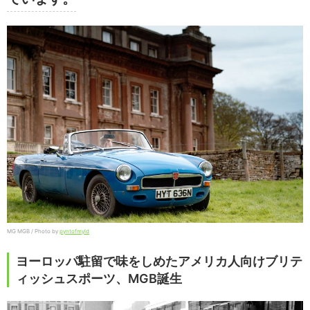
MG MGB / Photo by
pyntofmyld
ヨーロッパ駐留で味をしめたアメリカ人向けブリテ
ィッシュスポーツ、MGB誕生