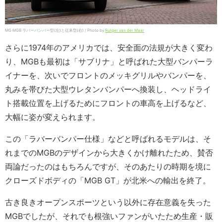
MG MGB ラバーバンパー型(左)と従来型(右) / Photo by
Rutger van der Maar
さらに1974年のアメリカでは、安全面の法規が大きく変わ
り、MGBも最初は「サブリナ」と呼ばれた大型バンパーラ
イナーを、次いでフロントのメッキグリルやバンパーを、
丸みを帯びた大型ウレタンバンパーへ換装し、ヘッドライ
ト搭載位置を上げるためにフロントの車高を上げるなど、
大幅に姿が変えられます。
この「ラバーバンパー仕様」などと呼ばれるモデルは、そ
れまでのMGBのデザインから大きくかけ離れたため、賛否
両論だったのはもちろんですが、そのあたりの時期を境に
クローズドボディの「MGB GT」が北米への輸出を終了。
古き良きオープンスポーツという以外に存在意義を失った
MGBでしたが、それでも根強いファンがいたため生産・販