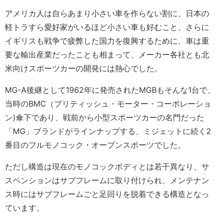
アメリカ人は自らあまり小さい車を作らない割に、日本の
軽トラすら愛好家がいるほど小さい車も好むこと、さらに
イギリスも戦争で疲弊した国力を復興するために、車は重
要な輸出産業だったことも相まって、メーカー各社とも北
米向けスポーツカーの開発には熱心でした。
MG-A後継として1962年に発売されたMGBもそんな1台で、
当時のBMC（ブリティッシュ・モーター・コーポレーショ
ン)傘下であり、戦前から小型スポーツカーの名門だった
「MG」ブランドがラインナップする、ミジェットに続く2
番目のフルモノコック・オープンスポーツでした。
ただし構造は現在のモノコックボディとは若干異なり、サ
スペンションはサブフレームに取り付けられ、メンテナン
ス時にはサブフレームごと足回りを脱着できる構造となっ
ています。