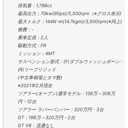
排気量：1,798cc
最高出力：70kw(95ps)/5,500rpm（※グロス表示)
最大トルク：144N･m(14.7kgm)/3,500rpm(※同上)
燃費：-
乗車定員：2人
駆動方式：FR
ミッション：4MT
サスペンション形式：(F)ダブルウィッシュボーン･
(R)リーフリジッド
(中古車相場とタマ数)
※2021年2月現在
ツアラー(オープン)通常モデル：138万～308万
円・12台
ツアラー ラバーバンパー：320万円・3台
GT：198万～320万円・2台
GT V8：流通なし