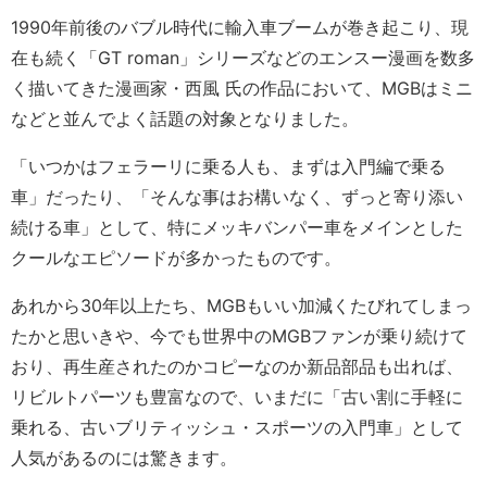
1990年前後のバブル時代に輸入車ブームが巻き起こり、現
在も続く「GT roman」シリーズなどのエンスー漫画を数多
く描いてきた漫画家・西風 氏の作品において、MGBはミニ
などと並んでよく話題の対象となりました。
「いつかはフェラーリに乗る人も、まずは入門編で乗る
車」だったり、「そんな事はお構いなく、ずっと寄り添い
続ける車」として、特にメッキバンパー車をメインとした
クールなエピソードが多かったものです。
あれから30年以上たち、MGBもいい加減くたびれてしまっ
たかと思いきや、今でも世界中のMGBファンが乗り続けて
おり、再生産されたのかコピーなのか新品部品も出れば、
リビルトパーツも豊富なので、いまだに「古い割に手軽に
乗れる、古いブリティッシュ・スポーツの入門車」として
人気があるのには驚きます。