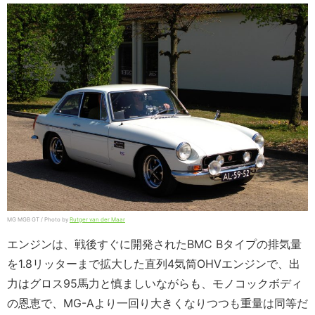
MG MGB GT / Photo by
Rutger van der Maar
エンジンは、戦後すぐに開発されたBMC Bタイプの排気量
を1.8リッターまで拡大した直列4気筒OHVエンジンで、出
力はグロス95馬力と慎ましいながらも、モノコックボディ
の恩恵で、MG-Aより一回り大きくなりつつも重量は同等だ