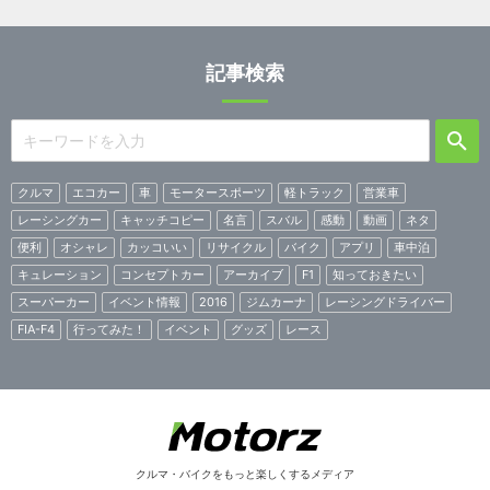
記事検索
クルマ
エコカー
車
モータースポーツ
軽トラック
営業車
レーシングカー
キャッチコピー
名言
スバル
感動
動画
ネタ
便利
オシャレ
カッコいい
リサイクル
バイク
アプリ
車中泊
キュレーション
コンセプトカー
アーカイブ
F1
知っておきたい
スーパーカー
イベント情報
2016
ジムカーナ
レーシングドライバー
FIA-F4
行ってみた！
イベント
グッズ
レース
クルマ・バイクをもっと楽しくするメディア