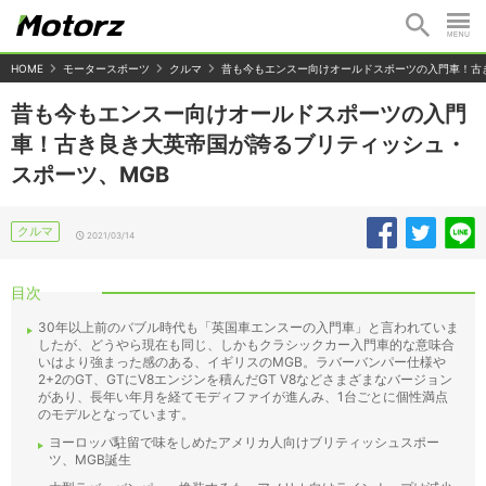
HOME
モータースポーツ
クルマ
昔も今もエンスー向けオールドスポーツの入門車！古
昔も今もエンスー向けオールドスポーツの入門
車！古き良き大英帝国が誇るブリティッシュ・
スポーツ、MGB
クルマ
2021/03/14
目次
30年以上前のバブル時代も「英国車エンスーの入門車」と言われていま
したが、どうやら現在も同じ、しかもクラシックカー入門車的な意味合
いはより強まった感のある、イギリスのMGB。ラバーバンパー仕様や
2+2のGT、GTにV8エンジンを積んだGT V8などさまざまなバージョン
があり、長年い年月を経てモディファイが進んみ、1台ごとに個性満点
のモデルとなっています。
ヨーロッパ駐留で味をしめたアメリカ人向けブリティッシュスポー
ツ、MGB誕生