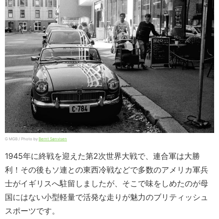
G MGB / Photo by
Bernt Sønvisen
1945年に終戦を迎えた第2次世界大戦で、連合軍は大勝
利！その後もソ連との東西冷戦などで多数のアメリカ軍兵
士がイギリスへ駐留しましたが、そこで味をしめたのが母
国にはない小型軽量で活発な走りが魅力のブリティッシュ
スポーツです。