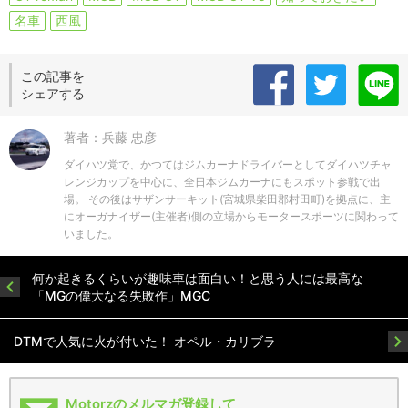
名車
西風
この記事を
シェアする
著者：兵藤 忠彦
ダイハツ党で、かつてはジムカーナドライバーとしてダイハツチャ
レンジカップを中心に、全日本ジムカーナにもスポット参戦で出
場。 その後はサザンサーキット(宮城県柴田郡村田町)を拠点に、主
にオーガナイザー(主催者)側の立場からモータースポーツに関わって
いました。
何か起きるくらいが趣味車は面白い！と思う人には最高な
「MGの偉大なる失敗作」MGC
DTMで人気に火が付いた！ オペル・カリブラ
Motorzのメルマガ登録して