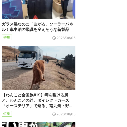
ガラス製なのに「曲がる」ソーラーパネ
ル！車中泊の常識を変えそうな新製品
特集
2026/08/06
【わんこと全国旅#19】岬を駆ける風
と、わんことの絆。ダイレクトカーズ
「オーステリア」で巡る、南九州・野…
特集
2026/08/05