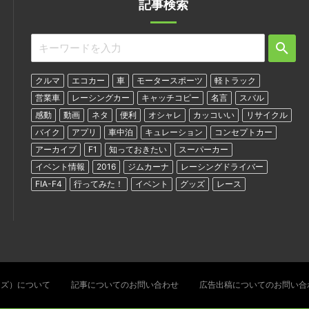
記事検索
クルマ
エコカー
車
モータースポーツ
軽トラック
営業車
レーシングカー
キャッチコピー
名言
スバル
感動
動画
ネタ
便利
オシャレ
カッコいい
リサイクル
バイク
アプリ
車中泊
キュレーション
コンセプトカー
アーカイブ
F1
知っておきたい
スーパーカー
イベント情報
2016
ジムカーナ
レーシングドライバー
FIA-F4
行ってみた！
イベント
グッズ
レース
ターズ）について
記事についてのお問い合わせ
広告出稿についてのお問い合