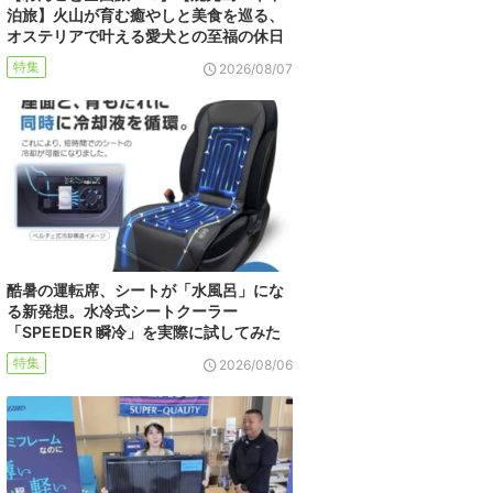
泊旅】火山が育む癒やしと美食を巡る、
オステリアで叶える愛犬との至福の休日
特集
2026/08/07
酷暑の運転席、シートが「水風呂」にな
る新発想。水冷式シートクーラー
「SPEEDER 瞬冷」を実際に試してみた
特集
2026/08/06