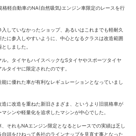
規格軽自動車のNA(自然吸気)エンジン車限定のレースを行
。
参入していなかったショップ、あるいはこれまでも軽耐久
新たに参入しやすいように、中心となるクラスは改造範囲
両としました。
マル。タイヤもハイスペックなSタイヤやスポーツタイヤ
アルタイヤに限定されたのです。
性能に優れた車が有利なレギュレーションとなっていまし
改造に改造を重ねた新旧さまざま、というより旧規格車が
ーマシンや軽量化を追求したマシンが中心でした。
車、それもNAエンジン限定となるとレースでの実績は乏し
各自頭をひねって各社のラインナップを見直す事となった