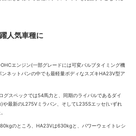
躍人気車種に
OHCエンジン(一部グレードには可変バルブタイミング機
ボンネットバンの中でも最軽量ボディなスズキHA23V型ア
タログスペックでは54馬力と、同期のライバルであるダイ
馬力)や最新のL275Vミラバン、そしてL235Sエッセ(いずれ
た。
0kgのところ、HA23Vは630kgと、パワーウェイトレシ