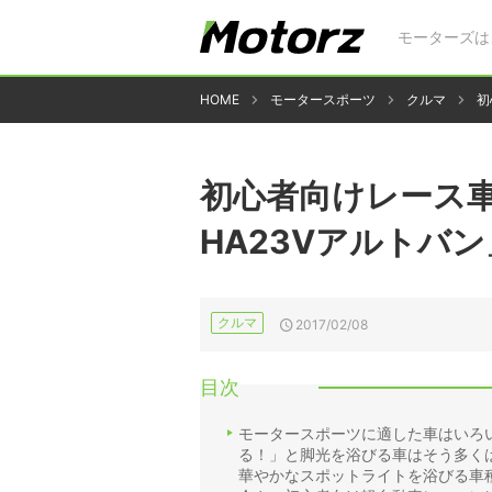
モーターズは
HOME
モータースポーツ
クルマ
初
初心者向けレース
HA23Vアルトバン
クルマ
2017/02/08
目次
モータースポーツに適した車はいろ
る！」と脚光を浴びる車はそう多く
華やかなスポットライトを浴びる車種