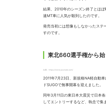
結果、2010年のシーズン終了とほぼ
速MT車に人気が殺到したのです。
発売当初には想像もしなかったステー
すのです。
東北660選手権から
出典：https://www.youtube.com/
2011年7月23日、新規格NA軽自
ドSUGOで無事開幕を迎えました。
同年3月11日の東日本大震災で日本
してエントリーするなど、執念で集ま