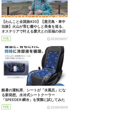
【わんこと全国旅#20】【鹿児島・車中
泊旅】火山が育む癒やしと美食を巡る、
オステリアで叶える愛犬との至福の休日
特集
2026/08/07
酷暑の運転席、シートが「水風呂」にな
る新発想。水冷式シートクーラー
「SPEEDER 瞬冷」を実際に試してみた
特集
2026/08/06