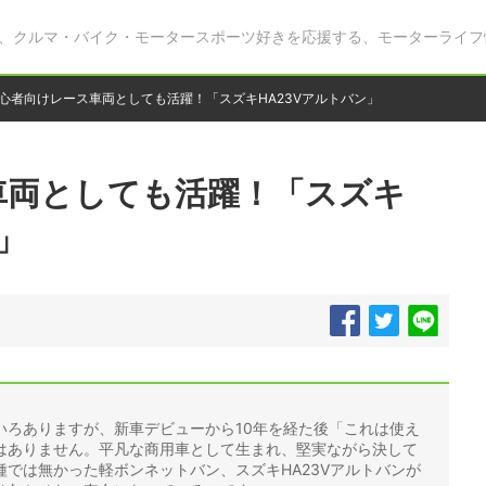
、クルマ・バイク・モータースポーツ好きを応援する、モーターライフ
心者向けレース車両としても活躍！「スズキHA23Vアルトバン」
車両としても活躍！「スズキ
」
いろありますが、新車デビューから10年を経た後「これは使え
はありません。平凡な商用車として生まれ、堅実ながら決して
では無かった軽ボンネットバン、スズキHA23Vアルトバンが