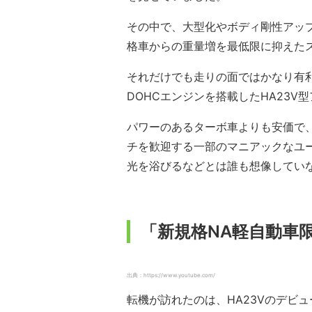
その中で、大型化やボディ剛性アッ
格車からの重量増を最低限に抑えた
それだけでも走りの面ではかなり有
DOHCエンジンを搭載したHA23V
パワーのあるターボ車よりも安価で
チを歓迎する一部のマニアックなユ
光を浴びるなどとは誰も想像してい
「新規格NA軽自動車
出典：https://www.youtube.com/
転機が訪れたのは、HA23Vのデビュ