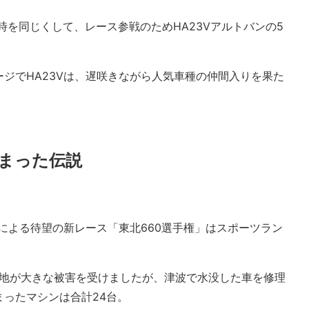
時を同じくして、レース参戦のためHA23Vアルトバンの5
ジでHA23Vは、遅咲きながら人気車種の仲間入りを果た
始まった伝説
動車による待望の新レース「東北660選手権」はスポーツラン
各地が大きな被害を受けましたが、津波で水没した車を修理
ったマシンは合計24台。