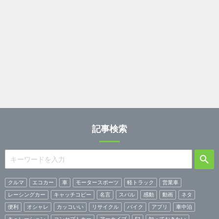
記事検索
クルマ
エコカー
車
モータースポーツ
軽トラック
営業車
レーシングカー
キャッチコピー
名言
スバル
感動
動画
ネタ
便利
オシャレ
カッコいい
リサイクル
バイク
アプリ
車中泊
キュレーション
コンセプトカー
アーカイブ
F1
知っておきたい