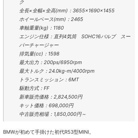
ク
全長×全幅×全高(mm)：3655×1690×1455
ホイールベース(mm)：2465
車軸重量(kg)：1180
エンジン仕様：直列4気筒 SOHC16バルブ スー
パーチャージャー
排気量(cc)：1598
最大出力：200ps/6950rpm
最大トルク：24.0kg-m/4000rpm
トランスミッション：6MT
駆動方式：FF
新車販売価格：2,824,500円
キット価格：698,000円
中古販売相場：1,850,000円～
BMWが初めて手掛けた初代R53型MINI。