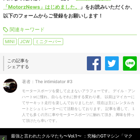
「MotorzNews」はじめました。
」をお読みいただくか、
以下のフォームからご登録をお願いします！
関連キーワード
MINI
JCW
ミニクーパー
この記事を
シェアする
著者：The intimidator #3
モータースポーツを愛して止まないアラフォーです。 デイル・アン
ハートsrに憧れ、自らもそれに扮する変わり者。 以前はマイカーに
てサーキット走行を楽しんでおりましたが、現在は主にレンタルカ
ートとシュミレーターにて活動をしております。 記事を通して、１
人でも多くの方に車やモータースポーツに触れて頂き、興味を持っ
て頂けたら幸いです。
最強と言われたクルマたち〜Vol.1〜 ：究極のGTマシン「マク