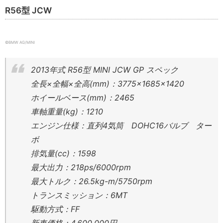
R56型 JCW
©︎BMW AG/MINI
2013年式 R56型 MINI JCW GP スペック
全長×全幅×全高(mm)：3775×1685×1420
ホイールベース(mm)：2465
車軸重量(kg)：1210
エンジン仕様：直列4気筒 DOHC16バルブ ター
ボ
排気量(cc)：1598
最大出力：218ps/6000rpm
最大トルク：26.5kg-m/5750rpm
トランスミッション：6MT
駆動方式：FF