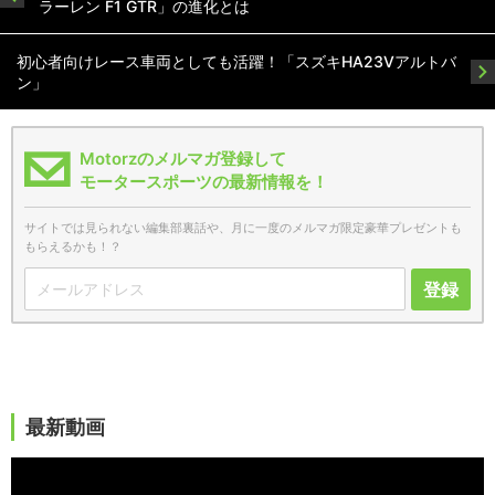
ラーレン F1 GTR」の進化とは
初心者向けレース車両としても活躍！「スズキHA23Vアルトバ
ン」
Motorzのメルマガ登録して
モータースポーツの最新情報を！
サイトでは見られない編集部裏話や、月に一度のメルマガ限定豪華プレゼントも
もらえるかも！？
登録
最新動画