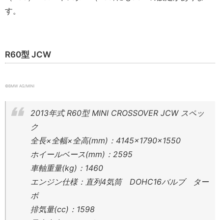
す。
R60型 JCW
©︎BMW AG/MINI
2013年式 R60型 MINI CROSSOVER JCW スペッ
ク
全長×全幅×全高(mm)：4145×1790×1550
ホイールベース(mm)：2595
車軸重量(kg)：1460
エンジン仕様：直列4気筒 DOHC16バルブ ター
ボ
排気量(cc)：1598