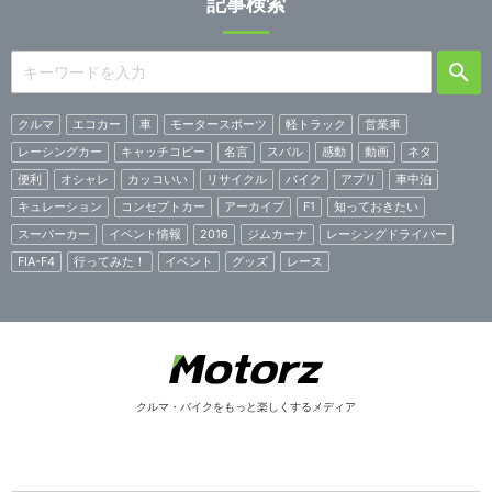
記事検索
クルマ
エコカー
車
モータースポーツ
軽トラック
営業車
レーシングカー
キャッチコピー
名言
スバル
感動
動画
ネタ
便利
オシャレ
カッコいい
リサイクル
バイク
アプリ
車中泊
キュレーション
コンセプトカー
アーカイブ
F1
知っておきたい
スーパーカー
イベント情報
2016
ジムカーナ
レーシングドライバー
FIA-F4
行ってみた！
イベント
グッズ
レース
クルマ・バイクをもっと楽しくするメディア