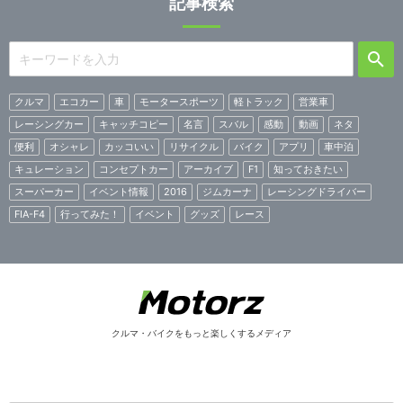
記事検索
クルマ
エコカー
車
モータースポーツ
軽トラック
営業車
レーシングカー
キャッチコピー
名言
スバル
感動
動画
ネタ
便利
オシャレ
カッコいい
リサイクル
バイク
アプリ
車中泊
キュレーション
コンセプトカー
アーカイブ
F1
知っておきたい
スーパーカー
イベント情報
2016
ジムカーナ
レーシングドライバー
FIA-F4
行ってみた！
イベント
グッズ
レース
クルマ・バイクをもっと楽しくするメディア