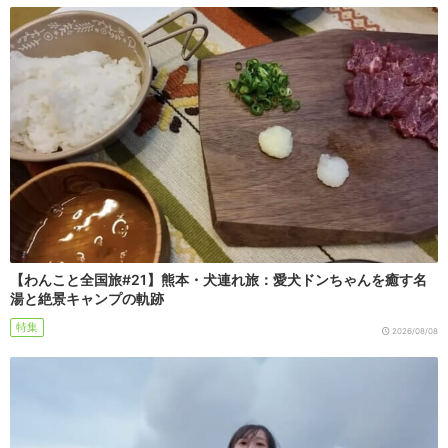
【わんこと全国旅#21】熊本・犬連れ旅：愛犬ドンちゃんを癒す名
湯と絶景キャンプの軌跡
特集
2026/08/08