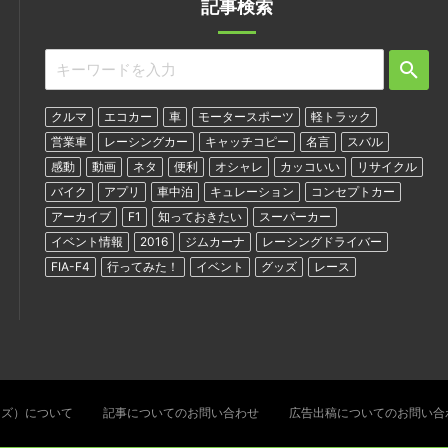
記事検索
クルマ
エコカー
車
モータースポーツ
軽トラック
営業車
レーシングカー
キャッチコピー
名言
スバル
感動
動画
ネタ
便利
オシャレ
カッコいい
リサイクル
バイク
アプリ
車中泊
キュレーション
コンセプトカー
アーカイブ
F1
知っておきたい
スーパーカー
イベント情報
2016
ジムカーナ
レーシングドライバー
FIA-F4
行ってみた！
イベント
グッズ
レース
ターズ）について
記事についてのお問い合わせ
広告出稿についてのお問い合