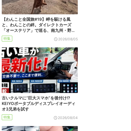
【わんこと全国旅#19】岬を駆ける風
と、わんことの絆。ダイレクトカーズ
「オーステリア」で巡る、南九州・野…
特集
2026/08/05
古いクルマに“巨大スマホ”を後付け!?
KEIYOポータブルディスプレイオーディ
オ3兄弟を試す
特集
2026/08/04