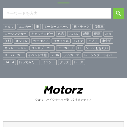
クルマ
エコカー
車
モータースポーツ
軽トラック
営業車
レーシングカー
キャッチコピー
名言
スバル
感動
動画
ネタ
便利
オシャレ
カッコいい
リサイクル
バイク
アプリ
車中泊
キュレーション
コンセプトカー
アーカイブ
F1
知っておきたい
スーパーカー
イベント情報
2016
ジムカーナ
レーシングドライバー
FIA-F4
行ってみた！
イベント
グッズ
レース
クルマ・バイクをもっと楽しくするメディア