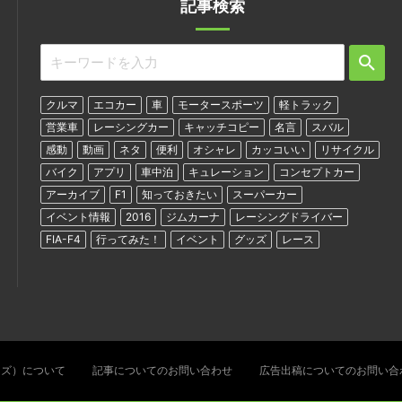
記事検索
クルマ
エコカー
車
モータースポーツ
軽トラック
営業車
レーシングカー
キャッチコピー
名言
スバル
感動
動画
ネタ
便利
オシャレ
カッコいい
リサイクル
バイク
アプリ
車中泊
キュレーション
コンセプトカー
アーカイブ
F1
知っておきたい
スーパーカー
イベント情報
2016
ジムカーナ
レーシングドライバー
FIA-F4
行ってみた！
イベント
グッズ
レース
ターズ）について
記事についてのお問い合わせ
広告出稿についてのお問い合