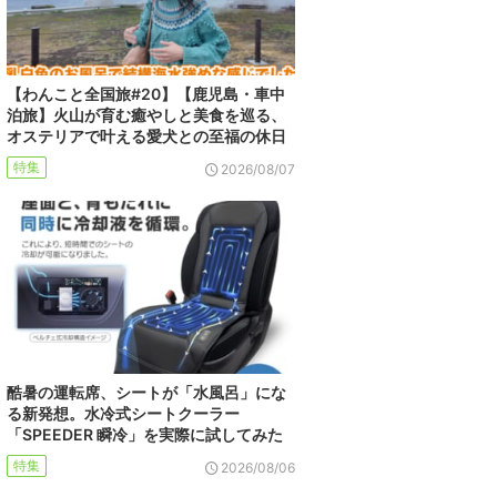
【わんこと全国旅#20】【鹿児島・車中
泊旅】火山が育む癒やしと美食を巡る、
オステリアで叶える愛犬との至福の休日
特集
2026/08/07
酷暑の運転席、シートが「水風呂」にな
る新発想。水冷式シートクーラー
「SPEEDER 瞬冷」を実際に試してみた
特集
2026/08/06