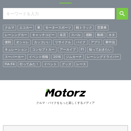
クルマ
エコカー
車
モータースポーツ
軽トラック
営業車
レーシングカー
キャッチコピー
名言
スバル
感動
動画
ネタ
便利
オシャレ
カッコいい
リサイクル
バイク
アプリ
車中泊
キュレーション
コンセプトカー
アーカイブ
F1
知っておきたい
スーパーカー
イベント情報
2016
ジムカーナ
レーシングドライバー
FIA-F4
行ってみた！
イベント
グッズ
レース
クルマ・バイクをもっと楽しくするメディア