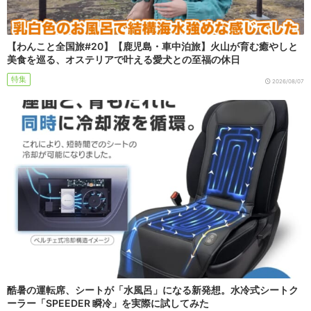
【わんこと全国旅#20】【鹿児島・車中泊旅】火山が育む癒やしと
美食を巡る、オステリアで叶える愛犬との至福の休日
特集
2026/08/07
酷暑の運転席、シートが「水風呂」になる新発想。水冷式シートク
ーラー「SPEEDER 瞬冷」を実際に試してみた