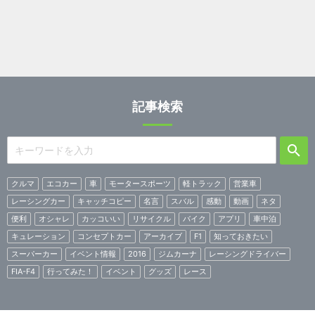
記事検索
クルマ
エコカー
車
モータースポーツ
軽トラック
営業車
レーシングカー
キャッチコピー
名言
スバル
感動
動画
ネタ
便利
オシャレ
カッコいい
リサイクル
バイク
アプリ
車中泊
キュレーション
コンセプトカー
アーカイブ
F1
知っておきたい
スーパーカー
イベント情報
2016
ジムカーナ
レーシングドライバー
FIA-F4
行ってみた！
イベント
グッズ
レース