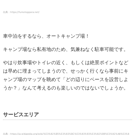
出典：https://fumotoppara.net/
車中泊をするなら、オートキャンプ場！
キャンプ場なら私有地のため、気兼ねなく駐車可能です。
やはり炊事場やトイレの近く、もしくは絶景ポイントなど
は早めに埋まってしまうので、せっかく行くなら事前にキ
ャンプ場のマップを眺めて「どの辺りにベースを設営しよ
うか？」なんて考えるのも楽しいのではないでしょうか。
サービスエリア
出典：https://ja.wikipedia.org/wiki/%E3%82%B5%E3%83%BC%E3%83%93%E3%82%B9%E3%82%A8%E3%8