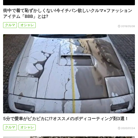
街中で着て恥ずかしくない!今イチバン欲しいクルマ×ファッション
アイテム「BBB」とは?
クルマ
オシャレ
2019/05/08
5分で愛車がピカピカに!?オススメのボディコーティング剤3選！
クルマ
オシャレ
2020/01/24