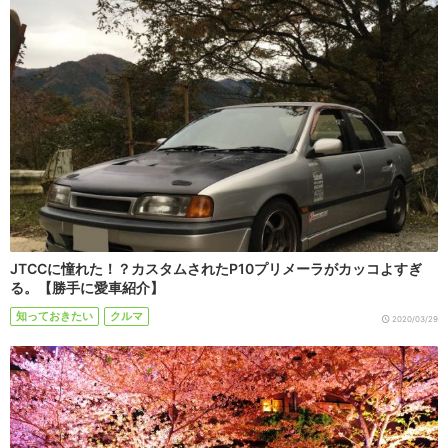
JTCCに憧れた！？カスタムされたP10プリメーラがカッコよすぎ
る。【勝手に愛車紹介】
知っておきたい
クルマ
2020/03/29