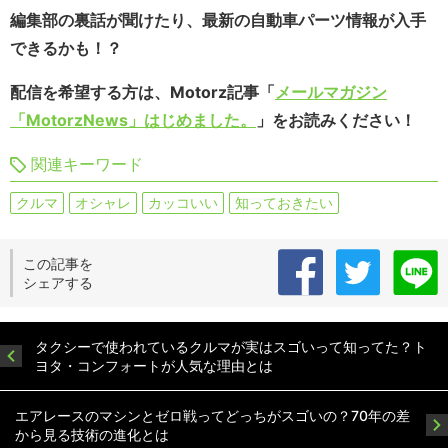
編集部の裏話が聞けたり、最新の自動車パーツ情報が入手
できるかも！？
配信を希望する方は、Motorz記事「
メールマガジン
「MotorzNews」はじめました。
」をお読みください！
関連キーワード
クルマ
オシャレ
カッコいい
知っておきたい
この記事を
シェアする
タクシーで使われているクルマが実はスゴいって知ってた？ト
ヨタ・コンフォートが人気な理由とは
エアレースのマシンとゼロ戦ってどっちがスゴいの？70年の差
から見る技術の進化とは