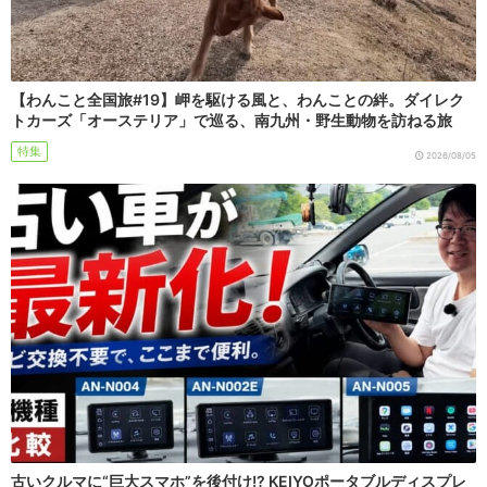
【わんこと全国旅#19】岬を駆ける風と、わんことの絆。ダイレク
トカーズ「オーステリア」で巡る、南九州・野生動物を訪ねる旅
特集
2026/08/05
古いクルマに“巨大スマホ”を後付け!? KEIYOポータブルディスプレ