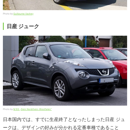
Photo by
Guillaume Vachey
日産 ジューク
Photo by
M 93: „Dein Nordrhein-Westfalen“
日本国内では、すでに生産終了となったしまった日産 ジュ
ークは、デザインの好みが分かれる定番車種であること