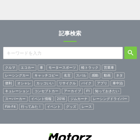
記事検索
クルマ
エコカー
車
モータースポーツ
軽トラック
営業車
レーシングカー
キャッチコピー
名言
スバル
感動
動画
ネタ
便利
オシャレ
カッコいい
リサイクル
バイク
アプリ
車中泊
キュレーション
コンセプトカー
アーカイブ
F1
知っておきたい
スーパーカー
イベント情報
2016
ジムカーナ
レーシングドライバー
FIA-F4
行ってみた！
イベント
グッズ
レース