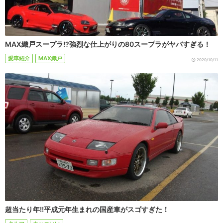
MAX織戸スープラ!?強烈な仕上がりの80スープラがヤバすぎる！
愛車紹介
MAX織戸
2020/10/11
超当たり年!!平成元年生まれの国産車がスゴすぎた！