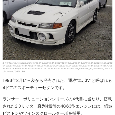
出典:https://ja.wikipedia.org/wiki/%E4%B8%89%E8%8F%B1%E3%83%BB%E3%83%A9%E3%83%B3%E3%82%B
5%E3%83%BC%E3%82%A8%E3%83%9C%E3%83%AA%E3%83%A5%E3%83%BC%E3%82%B7%E3%83%A7%E
3%83%B3#/media/%E3%83%95%E3%82%A1%E3%82%A4%E3%83%AB:The_frontview_of_Mitsubishi_LANCER
_Evolution_IV_GSR.JPG
1996年8月に三菱から発売された、通称“エボⅣ”と呼ばれる
4ドアのスポーティーセダンです。
ランサーエボリューションシリーズの4代目に当たり、搭載
された2.0リッター直列4気筒の4G63型エンジンには、鍛造
ピストンやツインスクロールターボを採用。