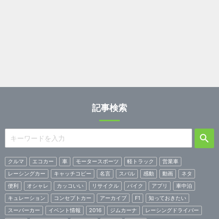
記事検索
クルマ
エコカー
車
モータースポーツ
軽トラック
営業車
レーシングカー
キャッチコピー
名言
スバル
感動
動画
ネタ
便利
オシャレ
カッコいい
リサイクル
バイク
アプリ
車中泊
キュレーション
コンセプトカー
アーカイブ
F1
知っておきたい
スーパーカー
イベント情報
2016
ジムカーナ
レーシングドライバー