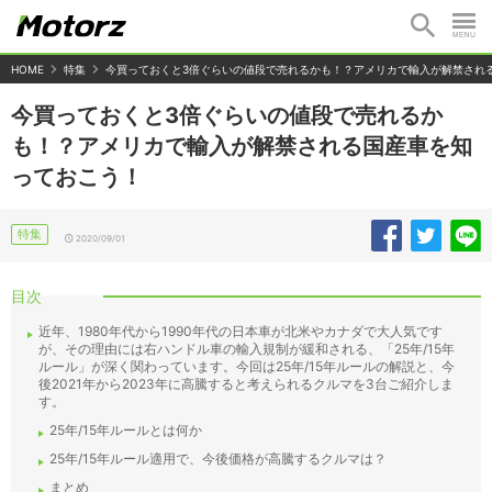
HOME
特集
今買っておくと3倍ぐらいの値段で売れるかも！？アメリカで輸入が解禁され
今買っておくと3倍ぐらいの値段で売れるか
も！？アメリカで輸入が解禁される国産車を知
っておこう！
特集
2020/09/01
目次
近年、1980年代から1990年代の日本車が北米やカナダで大人気です
が、その理由には右ハンドル車の輸入規制が緩和される、「25年/15年
ルール」が深く関わっています。今回は25年/15年ルールの解説と、今
後2021年から2023年に高騰すると考えられるクルマを3台ご紹介しま
す。
25年/15年ルールとは何か
25年/15年ルール適用で、今後価格が高騰するクルマは？
まとめ