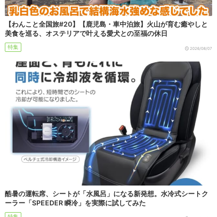
【わんこと全国旅#20】【鹿児島・車中泊旅】火山が育む癒やしと
美食を巡る、オステリアで叶える愛犬との至福の休日
特集
2026/08/07
酷暑の運転席、シートが「水風呂」になる新発想。水冷式シートク
ーラー「SPEEDER 瞬冷」を実際に試してみた
特集