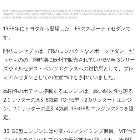
出典：https://ja.wikipedia.org/wiki/%E3%83%88%E3%83%A8%E3%82%BF%E3%83%BB%E3%82%A2%E3%8
3%AB%E3%83%86%E3%83%83%E3%83%84%E3%82%A1#%E5%88%9D%E4%BB%A3_XE10%E5%9E%8B%E
F%BC%881998%E5%B9%B4-2005%E5%B9%B4%EF%BC%89
1998年にトヨタから登場した、FRのスポーティセダンで
す。
開発コンセプトは「FRのコンパクトなスポーツセダン」だ
ったものの、同時期に欧州で販売されていたBMW 3シリー
ズやメルセデス・ベンツ Cクラスへの対抗馬として、プレ
ミアムセダンとしての位置づけもされていました。
高剛性のボディに搭載するエンジンは、高い耐久性を誇る
2.0リッターの直列6気筒 1G-FE型（2.0リッター）エンジ
ン、2.0リッターの直列4気筒 3S-GE型エンジンの2つを設
定。
3S-GE型エンジンには可変バルブタイミング機構、MT仕様
におけるチタンバルブなどの最新技術が用いられ、その甲