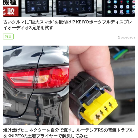
古いクルマに“巨大スマホ”を後付け!? KEIYOポータブルディスプレ
イオーディオ3兄弟を試す
特集
2026/08/04
焼け焦げたコネクターを自分で直す。ルーテシアRSの電装トラブル
をKNIPEXの圧着プライヤーで解決してみた