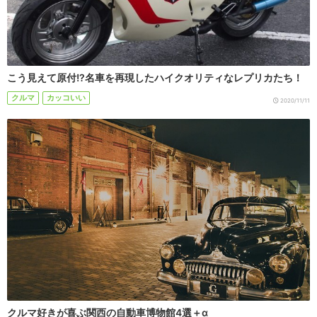
こう見えて原付!?名車を再現したハイクオリティなレプリカたち！
クルマ
カッコいい
2020/11/11
クルマ好きが喜ぶ関西の自動車博物館4選＋α