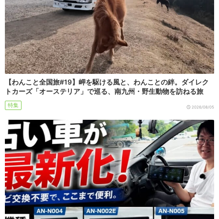
【わんこと全国旅#19】岬を駆ける風と、わんことの絆。ダイレク
トカーズ「オーステリア」で巡る、南九州・野生動物を訪ねる旅
特集
2026/08/05