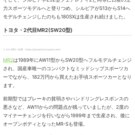
力スポーツモデルへと登りつめ、シルビアがS13からS14へ
モデルチェンジしたのちも180SXは生産され続けました。
トヨタ・2代目MR2(SW20型)
トヨタ MR2 / 出典：https://pressroom.toyota.com/
MR2
は1989年にAW11型からSW20型へフルモデルチェンジ
され、国産車唯一のコンパクトなミッドシップスポーツカ
ーでながら、182万円から買えたお手頃スポーツカーとなり
ます。
前期型ではブレーキの貧弱さやハンドリングレスポンスの
悪さなど、AW11からの問題点が残っていましたが、2度の
マイナーチェンジを行いながら1999年まで生産され、後に
オープンボディとなったMR-Sも登場。