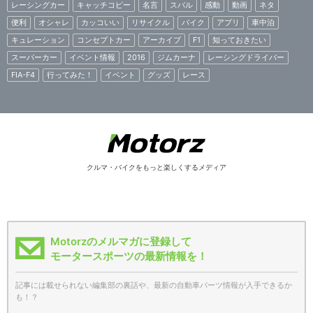
レーシングカー
キャッチコピー
名言
スバル
感動
動画
ネタ
便利
オシャレ
カッコいい
リサイクル
バイク
アプリ
車中泊
キュレーション
コンセプトカー
アーカイブ
F1
知っておきたい
スーパーカー
イベント情報
2016
ジムカーナ
レーシングドライバー
FIA-F4
行ってみた！
イベント
グッズ
レース
クルマ・バイクをもっと楽しくするメディア
Motorzのメルマガに登録して
モータースポーツの最新情報を！
記事には載せられない編集部の裏話や、最新の自動車パーツ情報が入手できるか
も！？