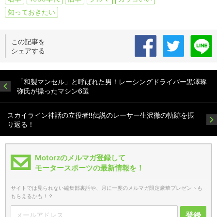
知っておきたい
この記事を
シェアする
「和製マンセル」と呼ばれた男！レーシングドライバー黒澤琢
弥氏が操ったマシン6選
スカイライン神話の立役者!!伝説のレーサー生沢徹の軌跡を振
り返る！
Motorzのメルマガ登録して
モータースポーツの最新情報を！
サイトでは見られない編集部裏話や、月に一度のメルマガ限定豪華プレゼントも
もらえるかも！？
登録