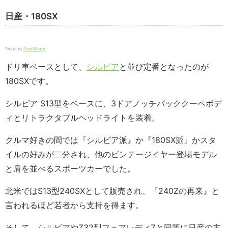
日産・180SX
Photo by
FotoSleuth
ドリ車ベースとして、
シルビア
と並び定番となったのが
180SXです。
シルビア S13型をベースに、3ドアノッチバッククーペボデ
ィとリトラクタブルヘッドライトを装着。
クルマ好きの間では『シルビア派』か『180SX派』かスタ
イルの好みが二分され、他のビンテージイヤー登場モデル
と肩を並べるスポーツカーでした。
北米ではS13型240SXとして販売され、『240Zの再来』と
言われるほど若者から支持を得ます。
そして、シルビアやZ32型フェアレディZと同等に日産の主