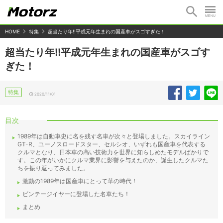
HOME
特集
超当たり年!!平成元年生まれの国産車がスゴすぎた！
超当たり年!!平成元年生まれの国産車がスゴす
ぎた！
特集
2020/11/01
目次
1989年は自動車史に名を残す名車が次々と登場しました。スカイライン
GT-R、ユーノスロードスター、セルシオ、いずれも国産車を代表する
クルマとなり、日本車の高い技術力を世界に知らしめたモデルばかりで
す。この年がいかにクルマ業界に影響を与えたのか、誕生したクルマた
ちを振り返ってみました。
激動の1989年は国産車にとって華の時代！
ビンテージイヤーに登場した名車たち！
まとめ