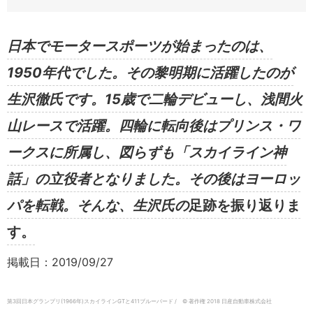
日本でモータースポーツが始まったのは、
1950年代でした。その黎明期に活躍したのが
生沢徹氏です。15歳で二輪デビューし、浅間火
山レースで活躍。四輪に転向後はプリンス・ワ
ークスに所属し、図らずも「スカイライン神
話」の立役者となりました。その後はヨーロッ
パを転戦。そんな、生沢氏の
足跡を振り返りま
す。
掲載日：2019/09/27
第3回日本グランプリ(1966年)スカイラインGTと411ブルーバード / © 著作権 2018 日産自動車株式会社