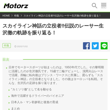
HOME
特集
スカイライン神話の立役者!!伝説のレーサー生沢徹の軌跡を振り返る！
スカイライン神話の立役者!!伝説のレーサー生
沢徹の軌跡を振り返る！
特集
2020/11/02
目次
日本でモータースポーツが始まったのは、1950年代でした。その黎明期
に活躍したのが生沢徹氏です。15歳で二輪デビューし、浅間火山レース
で活躍。四輪に転向後はプリンス・ワークスに所属し、図らずも「スカ
イライン神話」の立役者となりました。その後はヨーロッパを転戦。そ
んな、生沢氏の足跡を振り返ります。
“カミソリ徹”として名を馳せる
海外で活躍するドライバーのパイオニア
日本人ル・マン初参戦と後進の育成
まとめ