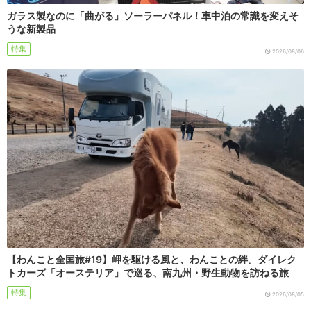
ガラス製なのに「曲がる」ソーラーパネル！車中泊の常識を変えそ
うな新製品
特集
2026/08/06
【わんこと全国旅#19】岬を駆ける風と、わんことの絆。ダイレク
トカーズ「オーステリア」で巡る、南九州・野生動物を訪ねる旅
特集
2026/08/05