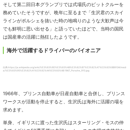
そして第二回日本グランプリでは式場氏のピットクルーを
務めていたそうですが、晩年に至るまで「生沢君のスカイ
ラインがポルシェを抜いた時の地鳴りのような大歓声は今
でも鮮明に思い出せる」と語っていたほどで、当時の国民
は国産車の活躍に熱狂したようです。
海外で活躍するドライバーのパイオニア
出典:https://ja.wikipedia.org/wiki/%E3%83%9D%E3%83%AB%E3%82%B7%E3%82%A7%E3%83%BB910#/medi
a/%E3%83%95%E3%82%A1%E3%82%A4%E3%83%AB:1967_Porsche_910.jpg
1966年、プリンス自動車が日産自動車と合併し、プリンス
ワークスが活動を停止すると、生沢氏は海外に活躍の場を
求めます。
単身、イギリスに渡った生沢氏はスターリング・モスの仲