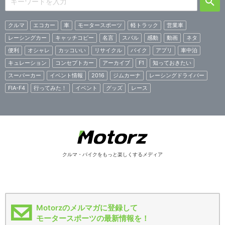
クルマ
エコカー
車
モータースポーツ
軽トラック
営業車
レーシングカー
キャッチコピー
名言
スバル
感動
動画
ネタ
便利
オシャレ
カッコいい
リサイクル
バイク
アプリ
車中泊
キュレーション
コンセプトカー
アーカイブ
F1
知っておきたい
スーパーカー
イベント情報
2016
ジムカーナ
レーシングドライバー
FIA-F4
行ってみた！
イベント
グッズ
レース
クルマ・バイクをもっと楽しくするメディア
Motorzのメルマガに登録して
モータースポーツの最新情報を！