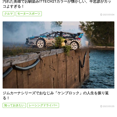
汚れた英雄でお馴染み!?TECH21カラーが懐かしい、平忠彦がカッ
コよすぎる！
クルマ
モータースポーツ
2021/01/04
ジムカーナシリーズでおなじみ「ケンブロック」の人生を振り返
る！
知っておきたい
レーシングドライバー
2021/01/25