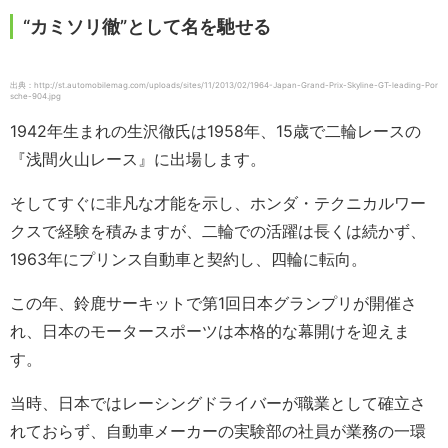
“カミソリ徹”として名を馳せる
出典：http://st.automobilemag.com/uploads/sites/11/2013/02/1964-Japan-Grand-Prix-Skyline-GT-leading-Por
sche-904.jpg
1942年生まれの生沢徹氏は1958年、15歳で二輪レースの
『浅間火山レース』に出場します。
そしてすぐに非凡な才能を示し、ホンダ・テクニカルワー
クスで経験を積みますが、二輪での活躍は長くは続かず、
1963年にプリンス自動車と契約し、四輪に転向。
この年、鈴鹿サーキットで第1回日本グランプリが開催さ
れ、日本のモータースポーツは本格的な幕開けを迎えま
す。
当時、日本ではレーシングドライバーが職業として確立さ
れておらず、自動車メーカーの実験部の社員が業務の一環