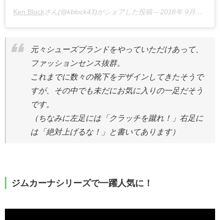
Ken Block
さん(@kblock43)がシェアした投稿 –
2018年 9月月21日午前9時15分PDT
元々シューズブランドをやっていただけあって、
ファッションセンス抜群。
これまでに数々の靴下をデザインしてきたそうで
すが、その中でも未だにお気に入りの一足だそう
です。
（ちなみに左足には「クラッチを蹴れ！」右足に
は「絶対上げるな！」と書いてあります）
ジムカーナシリーズで一躍人気に！