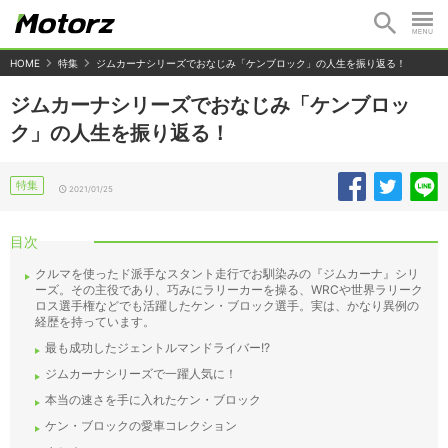
HOME
特集
ジムカーナシリーズでおなじみ「ケンブロック」の人生を振り返る！
ジムカーナシリーズでおなじみ「ケンブロッ
ク」の人生を振り返る！
特集
2021/01/25
目次
クルマを使ったド派手なスタント走行でお馴染みの『ジムカーナ』シリ
ーズ。その主役であり、巧みにラリーカーを操る、WRCや世界ラリーク
ロス選手権などでも活躍したケン・ブロック選手。実は、かなり異例の
経歴を持っています。
最も成功したジェントルマンドライバー!?
ジムカーナシリーズで一躍人気に！
本当の速さを手に入れたケン・ブロック
ケン・ブロックの愛車コレクション