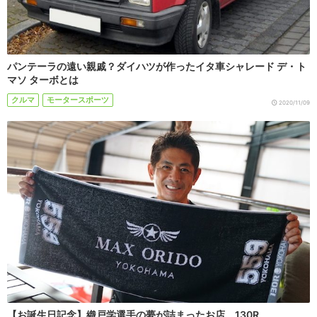
パンテーラの遠い親戚？ダイハツが作ったイタ車シャレード デ・ト
マソ ターボとは
クルマ
モータースポーツ
2020/11/09
【お誕生日記念】織戸学選手の夢が詰まったお店、130R