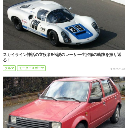
スカイライン神話の立役者!!伝説のレーサー生沢徹の軌跡を振り返
る！
クルマ
モータースポーツ
2020/11/02