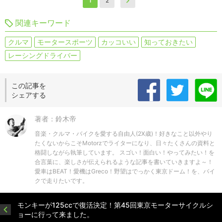
1
2
関連キーワード
クルマ
モータースポーツ
カッコいい
知っておきたい
レーシングドライバー
この記事を
シェアする
著者：鈴木帝
音楽・クルマ・バイクを愛する自由人(2X歳)！好きなこと以外やり
たくないからこそMotorzでライターになり、日々たくさんの資料と
格闘しながら執筆しています。 スゴい！面白い！やってみたい！を
合言葉に、楽しさが伝えられるような記事を書いていきますよ～！
愛車はBEAT！愛機はGreco！野望はでっかく東京ドーム！を、バイ
クで走りたいです。
モンキーが125ccで復活決定！第45回東京モーターサイクルシ
ョーに行って来ました。