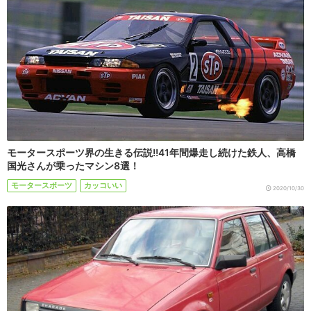
モータースポーツ界の生きる伝説!!41年間爆走し続けた鉄人、高橋
国光さんが乗ったマシン8選！
モータースポーツ
カッコいい
2020/10/30