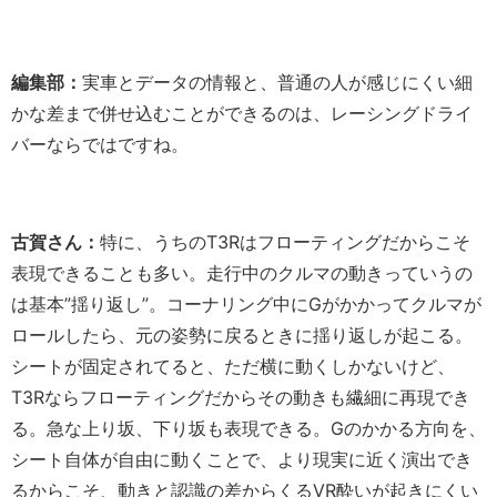
編集部：
実車とデータの情報と、普通の人が感じにくい細
かな差まで併せ込むことができるのは、レーシングドライ
バーならではですね。
古賀さん：
特に、うちのT3Rはフローティングだからこそ
表現できることも多い。走行中のクルマの動きっていうの
は基本”揺り返し”。コーナリング中にGがかかってクルマが
ロールしたら、元の姿勢に戻るときに揺り返しが起こる。
シートが固定されてると、ただ横に動くしかないけど、
T3Rならフローティングだからその動きも繊細に再現でき
る。急な上り坂、下り坂も表現できる。Gのかかる方向を、
シート自体が自由に動くことで、より現実に近く演出でき
るからこそ、動きと認識の差からくるVR酔いが起きにくい