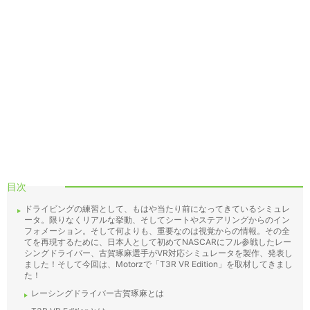
目次
ドライビングの練習として、もはや当たり前になってきているシミュレ
ータ。限りなくリアルな挙動、そしてシートやステアリングからのイン
フォメーション。そして何よりも、重要なのは視覚からの情報。その全
てを再現するために、日本人として初めてNASCARにフル参戦したレー
シングドライバー、古賀琢麻選手がVR対応シミュレータを製作、発表し
ました！そして今回は、Motorzで「T3R VR Edition」を取材してきまし
た！
レーシングドライバー古賀琢麻とは