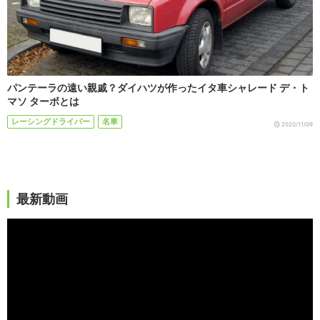
パンテーラの遠い親戚？ダイハツが作ったイタ車シャレード デ・ト
マソ ターボとは
レーシングドライバー
名車
2020/11/09
最新動画