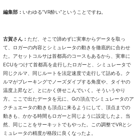
編集部：
いわゆる”VR酔い”ということですね。
古賀さん：
ただ、そこで諦めずに実車からデータを取っ
て、ロガーの内容とシミュレータの動きを徹底的に合わせ
た。アセットコルサは首都高のコースもあるから、実車に
ECUをつけて首都高を走行したロガーと、シミュレータで
同じクルマ、同じルートを法定速度で走行して詰める。ク
ルマがブレーキングでノーズダイブする角度や、タイヤの
温度上昇など、とにかく併せこんでいく。そういうやり
方。ここで出たデータを元に、Gの頂点でシミュレータのア
クチュエータの動きも頂点に来るようにして、頂点までの
動きも、かかる時間もロガーと同じように設定したよ。当
然、同じことをサーキットでもやった。この調整でVRとシ
ミュレータの精度が格段に良くなったよ。