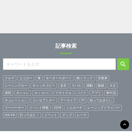
記事検索
クルマ
エコカー
車
モータースポーツ
軽トラック
営業車
レーシングカー
キャッチコピー
名言
スバル
感動
動画
ネタ
便利
オシャレ
カッコいい
リサイクル
バイク
アプリ
車中泊
キュレーション
コンセプトカー
アーカイブ
F1
知っておきたい
スーパーカー
イベント情報
2016
ジムカーナ
レーシングドライバー
FIA-F4
行ってみた！
イベント
グッズ
レース