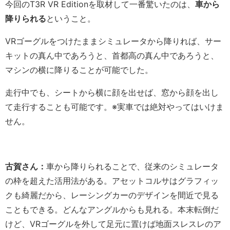
今回のT3R VR Editionを取材して一番驚いたのは、
車から
降りられる
ということ。
VRゴーグルをつけたままシミュレータから降りれば、サー
キットの真ん中であろうと、首都高の真ん中であろうと、
マシンの横に降りることが可能でした。
走行中でも、シートから横に顔を出せば、窓から顔を出し
て走行することも可能です。※実車では絶対やってはいけま
せん。
古賀さん：
車から降りられることで、従来のシミュレータ
の枠を超えた活用法がある。アセットコルサはグラフィッ
クも綺麗だから、レーシングカーのデザインを間近で見る
こともできる。どんなアングルからも見れる。本末転倒だ
けど、VRゴーグルを外して足元に置けば地面スレスレのア