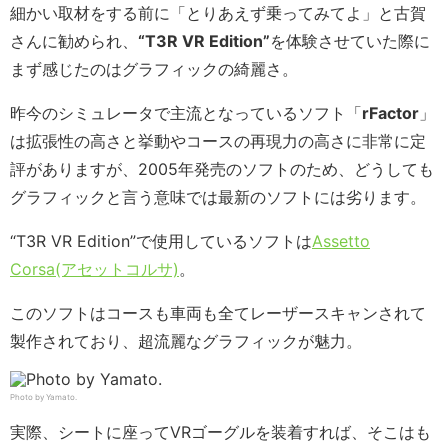
細かい取材をする前に「とりあえず乗ってみてよ」と古賀
さんに勧められ、
“T3R VR Edition”
を体験させていた際に
まず感じたのはグラフィックの綺麗さ。
昨今のシミュレータで主流となっているソフト「
rFactor
」
は拡張性の高さと挙動やコースの再現力の高さに非常に定
評がありますが、2005年発売のソフトのため、どうしても
グラフィックと言う意味では最新のソフトには劣ります。
“T3R VR Edition”で使用しているソフトは
Assetto
Corsa(アセットコルサ)
。
このソフトはコースも車両も全てレーザースキャンされて
製作されており、超流麗なグラフィックが魅力。
Photo by Yamato.
実際、シートに座ってVRゴーグルを装着すれば、そこはも