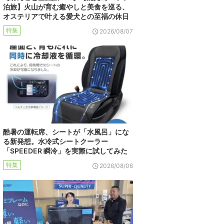
泊旅】火山が育む癒やしと美食を巡る、
オステリアで叶える愛犬との至福の休日
特集
2026/08/07
酷暑の運転席、シートが「水風呂」にな
る新発想。水冷式シートクーラー
「SPEEDER 瞬冷」を実際に試してみた
特集
2026/08/06