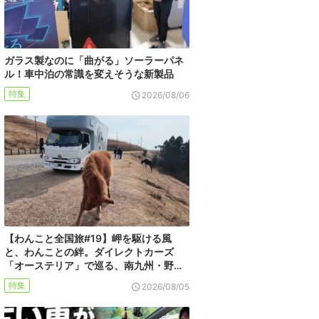
ガラス製なのに「曲がる」ソーラーパネ
ル！車中泊の常識を変えそうな新製品
特集
2026/08/06
【わんこと全国旅#19】岬を駆ける風
と、わんことの絆。ダイレクトカーズ
「オーステリア」で巡る、南九州・野…
特集
2026/08/05