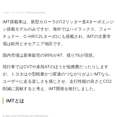
トヨタ・フォーチュナー / ©Toyota Australia
iMT搭載車は、新型カローラの1.2リッター直4ターボエンジ
ン搭載モデルのみですが、海外ではハイラックス、フォー
チュナー、C-HR(1.2Lターボ)にも搭載され、iMTの主要市
場は欧州とオセアニア地区です。
国内市場は新車販売の99%がAT、残り1%が現状。
現行車ではCVTや多段ATのほうが低燃費だったりします
が、トヨタは小型軽量かつ変速のつながりがよいMTなら、
ユーザーに走る楽しさを感じさせ、走行性能の良さとCO2
削減に貢献すると考え、iMT開発を敢行しました。
iMTとは
© 1995-2019 TOYOTA MOTOR CORPORATION.