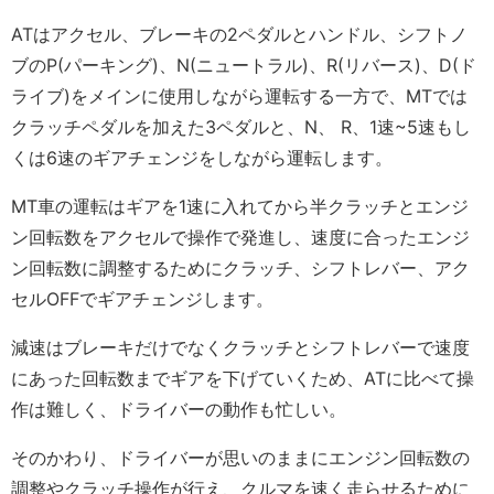
ATはアクセル、ブレーキの2ペダルとハンドル、シフトノ
ブのP(パーキング)、N(ニュートラル)、R(リバース)、D(ド
ライブ)をメインに使用しながら運転する一方で、MTでは
クラッチペダルを加えた3ペダルと、N、 R、1速~5速もし
くは6速のギアチェンジをしながら運転します。
MT車の運転はギアを1速に入れてから半クラッチとエンジ
ン回転数をアクセルで操作で発進し、速度に合ったエンジ
ン回転数に調整するためにクラッチ、シフトレバー、アク
セルOFFでギアチェンジします。
減速はブレーキだけでなくクラッチとシフトレバーで速度
にあった回転数までギアを下げていくため、ATに比べて操
作は難しく、ドライバーの動作も忙しい。
そのかわり、ドライバーが思いのままにエンジン回転数の
調整やクラッチ操作が行え、クルマを速く走らせるために