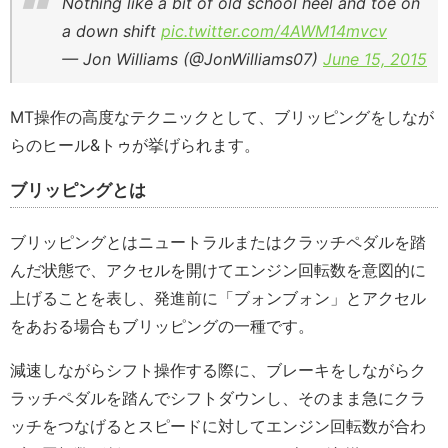
Nothing like a bit of old school heel and toe on
a down shift
pic.twitter.com/4AWM14mvcv
— Jon Williams (@JonWilliams07)
June 15, 2015
MT操作の高度なテクニックとして、ブリッピングをしなが
らのヒール&トゥが挙げられます。
ブリッピングとは
ブリッピングとはニュートラルまたはクラッチペダルを踏
んだ状態で、アクセルを開けてエンジン回転数を意図的に
上げることを表し、発進前に「ブォンブォン」とアクセル
をあおる場合もブリッピングの一種です。
減速しながらシフト操作する際に、ブレーキをしながらク
ラッチペダルを踏んでシフトダウンし、そのまま急にクラ
ッチをつなげるとスピードに対してエンジン回転数が合わ