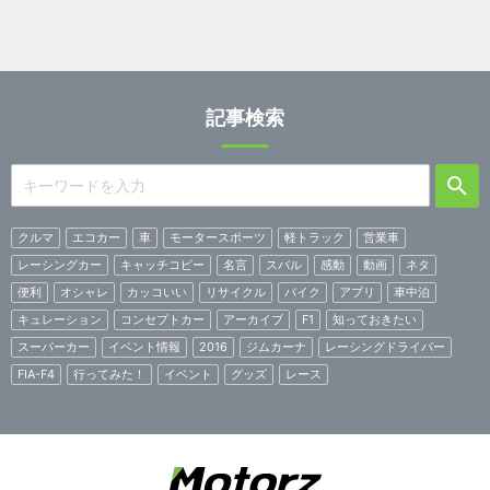
記事検索
クルマ
エコカー
車
モータースポーツ
軽トラック
営業車
レーシングカー
キャッチコピー
名言
スバル
感動
動画
ネタ
便利
オシャレ
カッコいい
リサイクル
バイク
アプリ
車中泊
キュレーション
コンセプトカー
アーカイブ
F1
知っておきたい
スーパーカー
イベント情報
2016
ジムカーナ
レーシングドライバー
FIA-F4
行ってみた！
イベント
グッズ
レース