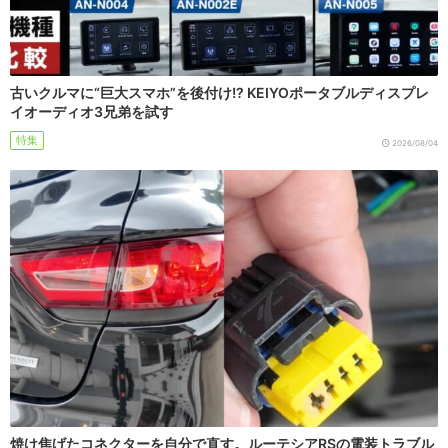
古いクルマに“巨大スマホ”を後付け!? KEIYOポータブルディスプレ
イオーディオ3兄弟を試す
特集
2026/08/04
焼け焦げたコネクターを自分で直す。ルーテシアRSの電装トラブル