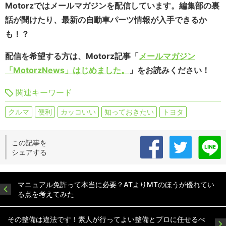
Motorzではメールマガジンを配信しています。
編集部の裏
話が聞けたり、最新の自動車パーツ情報が入手できるか
も！？
配信を希望する方は、Motorz記事「
メールマガジン
「MotorzNews」はじめました。
」をお読みください！
関連キーワード
クルマ
便利
カッコいい
知っておきたい
トヨタ
この記事を
シェアする
マニュアル免許って本当に必要？ATよりMTのほうが優れてい
る点を考えてみた
その整備は違法です！素人が行ってよい整備とプロに任せるべ