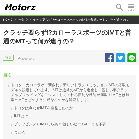
HOME
特集
クラッチ要らず!?カローラスポーツのiMTと普通のMTって何が違うの？
クラッチ要らず!?カローラスポーツのiMTと普
通のMTって何が違うの？
特集
2020/09/21
目次
トヨタ・カローラが一新され、新しいトランスミッションiMTの搭載モ
デルを設定しています。iMTは通常のMTから進化し、難しい半クラッ
チやブリッピングをアシストしてくれる便利な機能が満載！iMTとは通
常のMTとどのように異なるのかを解説します。
トヨタは今なぜiMTを開発したのか
iMTとは
ブリッピングもiMTなら楽々!難しいヒール&トゥも不要
まとめ