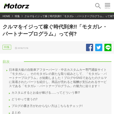
HOME
特集
クルマをイジって稼ぐ時代到来!!「モタガレ・パートナープログラム」って何?
クルマをイジって稼ぐ時代到来!!「モタガレ・
パートナープログラム」って何?
特集
2018/11/16
目次
日本最大級の自動車アフターパーツ・中古カスタムカー専門通販サイト
『モタガレ』。そのモタガレの新たな取り組みとして、「モタガレ・パ
ートナープログラム」が始動しました！ブログやSNSであなたのクルマ
に装着されたパーツを紹介し、商品が売れると報酬が支払われるサービ
スである「モタガレ・パートナープログラム」の魅力に迫ります！
カスタムするとお金が稼げる……ってどういう事!?
どうやって使うの?
ブログの書き方がわからない方はこちらをチェック!
まとめ