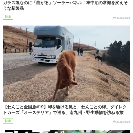
ガラス製なのに「曲がる」ソーラーパネル！車中泊の常識を変えそ
うな新製品
特集
2026/08/06
【わんこと全国旅#19】岬を駆ける風と、わんことの絆。ダイレク
トカーズ「オーステリア」で巡る、南九州・野生動物を訪ねる旅
特集
2026/08/05