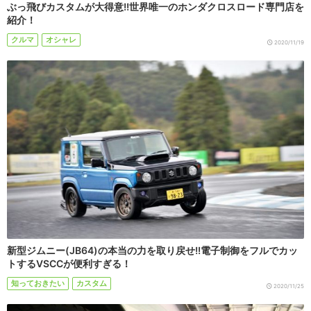
ぶっ飛びカスタムが大得意!!世界唯一のホンダクロスロード専門店を
紹介！
クルマ
オシャレ
2020/11/19
新型ジムニー(JB64)の本当の力を取り戻せ!!電子制御をフルでカッ
トするVSCCが便利すぎる！
知っておきたい
カスタム
2020/11/25