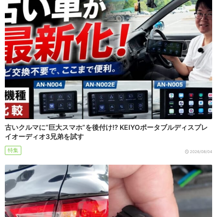
古いクルマに“巨大スマホ”を後付け!? KEIYOポータブルディスプレ
イオーディオ3兄弟を試す
特集
2026/08/04