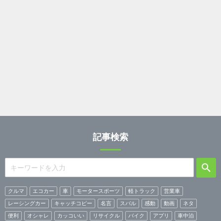
記事検索
クルマ
エコカー
車
モータースポーツ
軽トラック
営業車
レーシングカー
キャッチコピー
名言
スバル
感動
動画
ネタ
便利
オシャレ
カッコいい
リサイクル
バイク
アプリ
車中泊