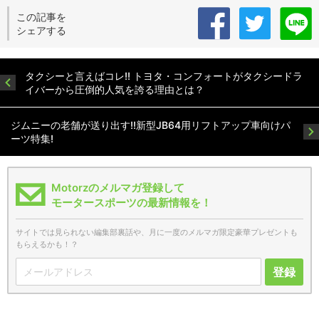
この記事を
シェアする
タクシーと言えばコレ!! トヨタ・コンフォートがタクシードラ
イバーから圧倒的人気を誇る理由とは？
ジムニーの老舗が送り出す!!新型JB64用リフトアップ車向けパ
ーツ特集!
Motorzのメルマガ登録して
モータースポーツの最新情報を！
サイトでは見られない編集部裏話や、月に一度のメルマガ限定豪華プレゼントも
もらえるかも！？
登録