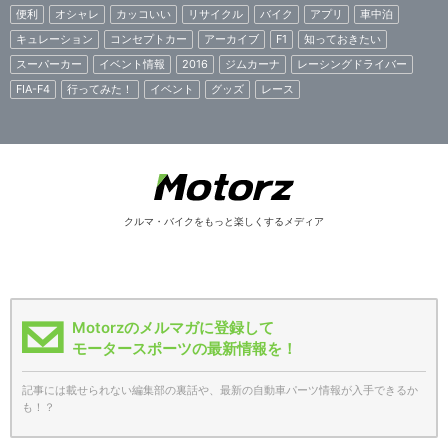
便利
オシャレ
カッコいい
リサイクル
バイク
アプリ
車中泊
キュレーション
コンセプトカー
アーカイブ
F1
知っておきたい
スーパーカー
イベント情報
2016
ジムカーナ
レーシングドライバー
FIA-F4
行ってみた！
イベント
グッズ
レース
クルマ・バイクをもっと楽しくするメディア
Motorzのメルマガに登録して
モータースポーツの最新情報を！
記事には載せられない編集部の裏話や、最新の自動車パーツ情報が入手できるか
も！？