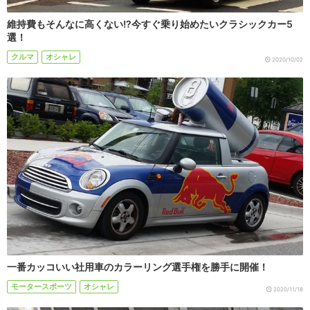
維持費もそんなに高くない!?今すぐ乗り始めたいクラシックカー5
選！
クルマ
オシャレ
2020/10/02
一番カッコいい社用車のカラーリング選手権を勝手に開催！
モータースポーツ
オシャレ
2020/11/18