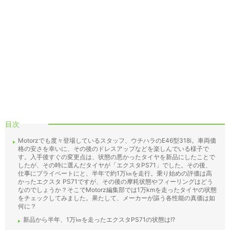
目次
Motorzでも度々登場しているスタッフ、ウチハラのE46型318i。車両価
格の安さを幸いに、その後のドレスアップなどを楽しんでいる様子で
す。入手後すぐの変更点は、状態の悪かったタイヤを新品にしたことで
したが、その時に選んだタイヤが「エクスタPS71」でした。その後、
仕事にプライベートにと、半年で約1万㎞を走行。乗り始めの評価は高
かったエクスタ PS71ですが、その後の摩耗状態やフィーリングはどう
なのでしょうか？そこでMotorz編集部では1万kmを走ったタイヤの状態
をチェックしてみました。果たして、メーカーが謳う各性能の真価は如
何に？
新品から半年、1万㎞を走ったエクスタPS71の状態は!?