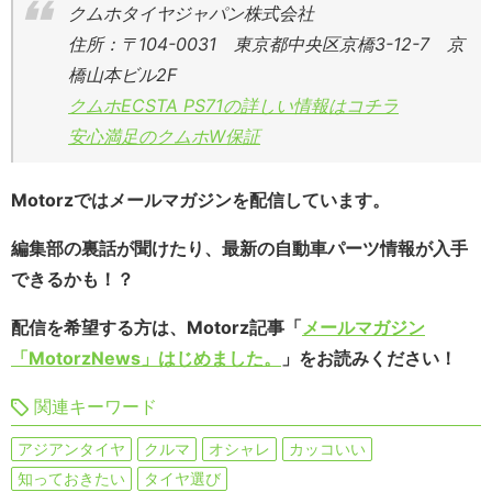
クムホタイヤジャパン株式会社
住所：〒104-0031 東京都中央区京橋3-12-7 京
橋山本ビル2F
クムホECSTA PS71の詳しい情報はコチラ
安心満足のクムホW保証
Motorzではメールマガジンを配信しています。
編集部の裏話が聞けたり、最新の自動車パーツ情報が入手
できるかも！？
配信を希望する方は、Motorz記事「
メールマガジン
「MotorzNews」はじめました。
」をお読みください！
関連キーワード
アジアンタイヤ
クルマ
オシャレ
カッコいい
知っておきたい
タイヤ選び