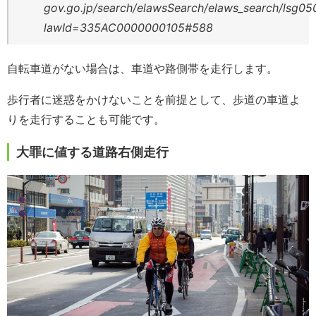
gov.go.jp/search/elawsSearch/elaws_search/lsg050
lawId=335AC0000000105#588
自転車道がない場合は、車道や路側帯を走行します。
歩行者に迷惑をかけないことを前提として、歩道の車道よ
りを走行することも可能です。
大罪に値する道路右側走行