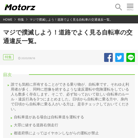
HOME
特集
マジで撲滅しよう！道路でよく見る自転車の交通違反一覧。
マジで撲滅しよう！道路でよく見る自転車の交
通違反一覧。
特集
2020/09/16
目次
誰でも気軽に所有することができる乗り物が、自転車です。それゆえ利
用者が多く、同時に想像を絶するような違反運転や危険運転をしている
人も数多く存在します。そこで、必ず知っておいて欲しい自転車のルー
ル・違反行為を3つにまとめました。日頃から自転車に乗る方や、身内
で日頃から自転車に乗る人がいる方は、是非チェックしておいてくださ
い。
自転車道がある場合は自転車道を運転する
大罪に値する道路右側走行
都道府県によってはイヤホンしながらの運転が禁止