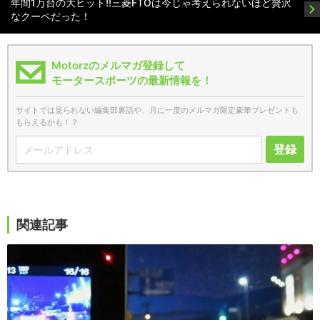
年間1万台の大ヒット!!三菱FTOは今じゃ考えられないほど贅沢
なクーペだった！
Motorzのメルマガ登録して
モータースポーツの最新情報を！
サイトでは見られない編集部裏話や、月に一度のメルマガ限定豪華プレゼントも
もらえるかも！？
登録
関連記事