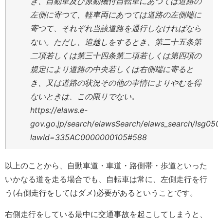
き、自動車及び原動機付自転車にあつては道路の
左側に寄つて、軽車両にあつては道路の左側端に
寄つて、それぞれ当該道路を通行しなければなら
ない。ただし、追越しをするとき、第二十五条第
二項若しくは第三十四条第二項若しくは第四項の
規定により道路の中央若しくは右側端に寄ると
き、又は道路の状況その他の事情によりやむを得
ないときは、この限りでない。
https://elaws.e-
gov.go.jp/search/elawsSearch/elaws_search/lsg050
lawId=335AC0000000105#588
以上のことから、自動車道・車道・路側帯・歩道といった
いかなる道を走る場合でも、自転車は常に、左側走行を行
う(右側走行をしてはダメ)必要があるということです。
右側走行をしている最中に交通事故を起こしてしまうと、