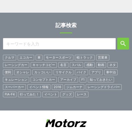
記事検索
クルマ
エコカー
車
モータースポーツ
軽トラック
営業車
レーシングカー
キャッチコピー
名言
スバル
感動
動画
ネタ
便利
オシャレ
カッコいい
リサイクル
バイク
アプリ
車中泊
キュレーション
コンセプトカー
アーカイブ
F1
知っておきたい
スーパーカー
イベント情報
2016
ジムカーナ
レーシングドライバー
FIA-F4
行ってみた！
イベント
グッズ
レース