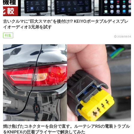
古いクルマに“巨大スマホ”を後付け!? KEIYOポータブルディスプレ
イオーディオ3兄弟を試す
特集
2026/08/04
焼け焦げたコネクターを自分で直す。ルーテシアRSの電装トラブル
をKNIPEXの圧着プライヤーで解決してみた