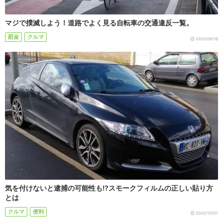
マジで撲滅しよう！道路でよく見る自転車の交通違反一覧。
罰金
クルマ
2020/09/16
気を付けないと逮捕の可能性も!?スモークフィルムの正しい貼り方
とは
クルマ
便利
2020/10/07