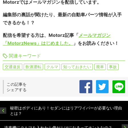
Motorzではメールマガジンを配信しています。
編集部の裏話が聞けたり、最新の自動車パーツ情報が入手
できるかも！？
配信を希望する方は、Motorz記事「
メールマガジン
「MotorzNews」はじめました。
」をお読みください！
関連キーワード
交通違反
飲酒運転
クルマ
知っておきたい
廃車
事故
この記事を
シェアする
秘密はボディにあり！セダンにはリアワイパーが必要ない理由
とは？
洗車機にクルマを入れたら傷だらけになるってホントなの？