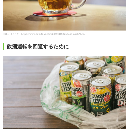
出典：ぱくたそ https://www.pakutaso.com/20191115325post-24287.html
飲酒運転を回避するために