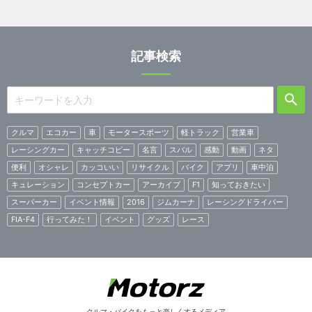
記事検索
クルマ
エコカー
車
モータースポーツ
軽トラック
営業車
レーシングカー
キャッチコピー
名言
スバル
感動
動画
ネタ
便利
オシャレ
カッコいい
リサイクル
バイク
アプリ
車中泊
キュレーション
コンセプトカー
アーカイブ
F1
知っておきたい
スーパーカー
イベント情報
2016
ジムカーナ
レーシングドライバー
FIA-F4
行ってみた！
イベント
グッズ
レース
クルマ・バイクをもっと楽しくするメディア