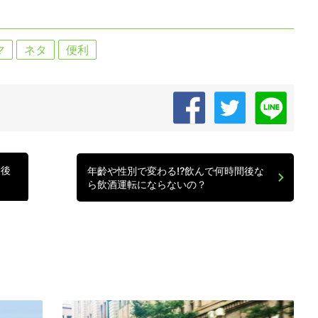
マ
ネタ
便利
最後
年齡や性別で変わる!?飲んで何時間後な
ら飲酒運転にならないの？