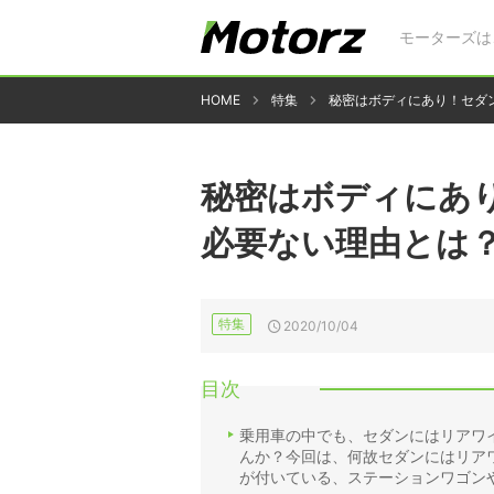
モーターズは
HOME
特集
秘密はボディにあり！セダ
秘密はボディにあ
必要ない理由とは
特集
2020/10/04
目次
乗用車の中でも、セダンにはリアワ
んか？今回は、何故セダンにはリア
が付いている、ステーションワゴン