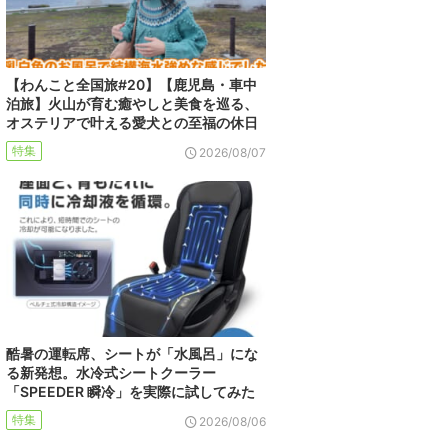
【わんこと全国旅#20】【鹿児島・車中
泊旅】火山が育む癒やしと美食を巡る、
オステリアで叶える愛犬との至福の休日
特集
2026/08/07
酷暑の運転席、シートが「水風呂」にな
る新発想。水冷式シートクーラー
「SPEEDER 瞬冷」を実際に試してみた
特集
2026/08/06