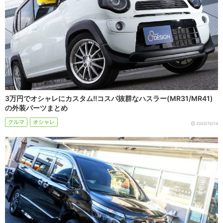
3万円でオシャレにカスタム!!コスパ抜群なハスラー(MR31/MR41)
の外装パーツまとめ
クルマ
オシャレ
2020/10/14