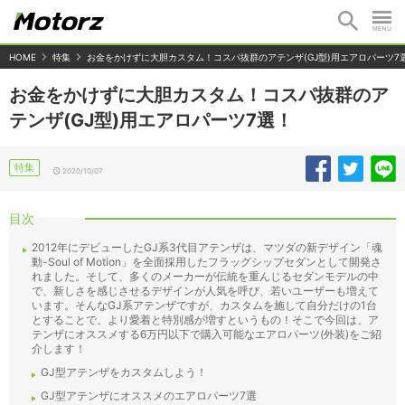
HOME
特集
お金をかけずに大胆カスタム！コスパ抜群のアテンザ(GJ型)用エアロパーツ7
お金をかけずに大胆カスタム！コスパ抜群のア
テンザ(GJ型)用エアロパーツ7選！
特集
2020/10/07
目次
2012年にデビューしたGJ系3代目アテンザは、マツダの新デザイン「魂
動-Soul of Motion」を全面採用したフラッグシップセダンとして開発さ
れました。そして、多くのメーカーが伝統を重んじるセダンモデルの中
で、新しさを感じさせるデザインが人気を呼び、若いユーザーも増えて
います。そんなGJ系アテンザですが、カスタムを施して自分だけの1台
とすることで、より愛着と特別感が増すというもの！そこで今回は、ア
テンザにオススメする6万円以下で購入可能なエアロパーツ(外装)をご紹
介します！
GJ型アテンザをカスタムしよう！
GJ型アテンザにオススメのエアロパーツ7選