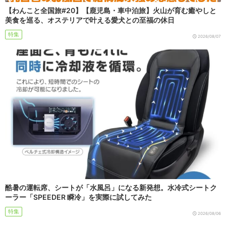
【わんこと全国旅#20】【鹿児島・車中泊旅】火山が育む癒やしと
美食を巡る、オステリアで叶える愛犬との至福の休日
特集
2026/08/07
酷暑の運転席、シートが「水風呂」になる新発想。水冷式シートク
ーラー「SPEEDER 瞬冷」を実際に試してみた
特集
2026/08/06