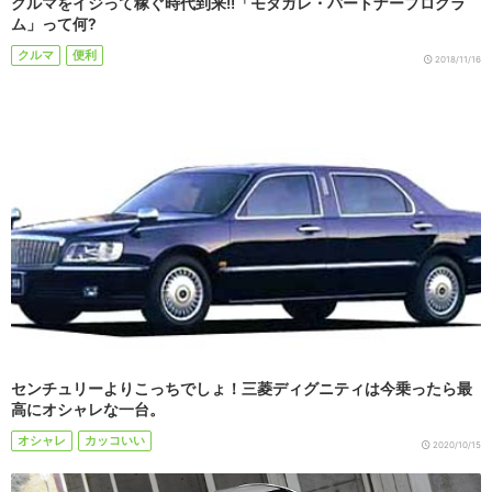
クルマをイジって稼ぐ時代到来!!「モタガレ・パートナープログラ
ム」って何?
クルマ
便利
2018/11/16
センチュリーよりこっちでしょ！三菱ディグニティは今乗ったら最
高にオシャレな一台。
オシャレ
カッコいい
2020/10/15