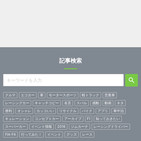
記事検索
クルマ
エコカー
車
モータースポーツ
軽トラック
営業車
レーシングカー
キャッチコピー
名言
スバル
感動
動画
ネタ
便利
オシャレ
カッコいい
リサイクル
バイク
アプリ
車中泊
キュレーション
コンセプトカー
アーカイブ
F1
知っておきたい
スーパーカー
イベント情報
2016
ジムカーナ
レーシングドライバー
FIA-F4
行ってみた！
イベント
グッズ
レース